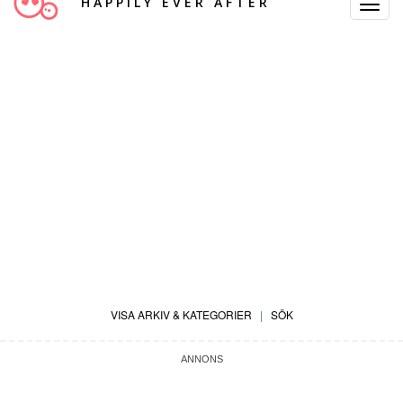
HAPPILY EVER AFTER
Toggle
Navigat
VISA ARKIV & KATEGORIER
|
SÖK