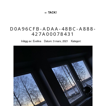
←
TACK!
D0A96CFB-ADAA-48BC-A888-
427A00078431
Inlägg av:
Evelina
Datum:
3 mars, 2021
Kategori: