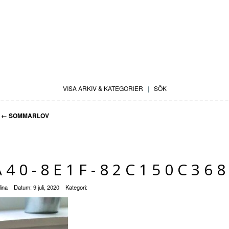
VISA ARKIV & KATEGORIER
|
SÖK
←
SOMMARLOV
A40-8E1F-82C150C36
ina
Datum:
9 juli, 2020
Kategori: