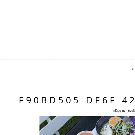
←
F90BD505-DF6F-4
Inlägg av:
Eveli