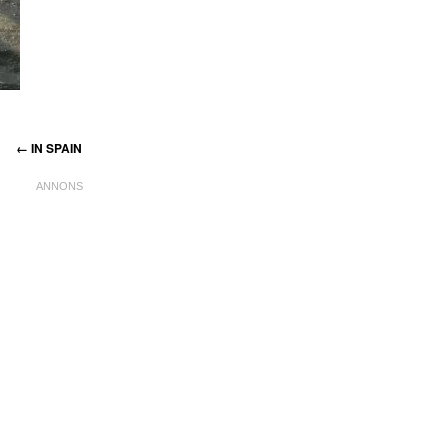
←
IN SPAIN