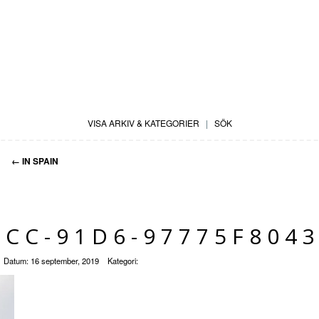
VISA ARKIV & KATEGORIER
|
SÖK
←
IN SPAIN
6CC-91D6-97775F804
Datum:
16 september, 2019
Kategori: