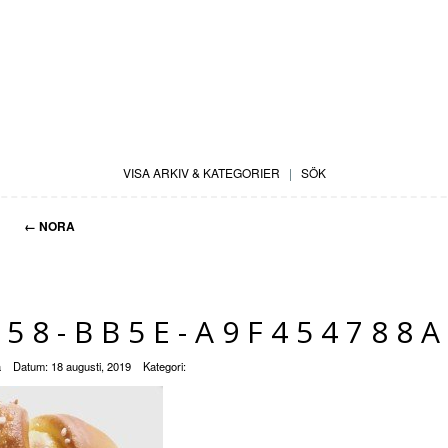
VISA ARKIV & KATEGORIER
|
SÖK
←
NORA
658-BB5E-A9F454788
a
Datum:
18 augusti, 2019
Kategori: