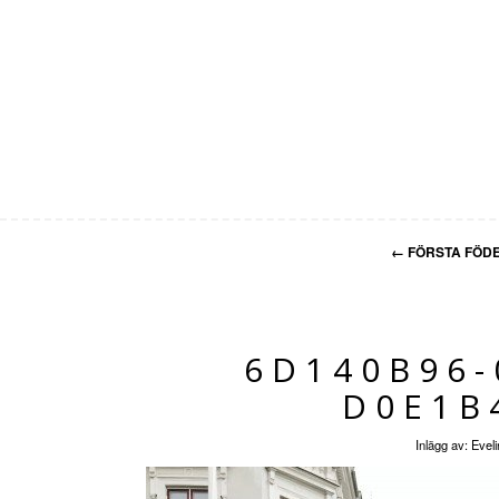
←
FÖRSTA FÖD
6D140B96-
D0E1B
Inlägg av:
Eveli