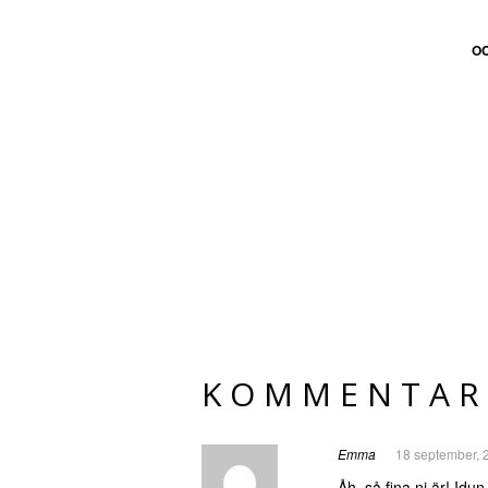
O
KOMMENTAR
Emma
18 september, 
Åh, så fina ni är! Idun