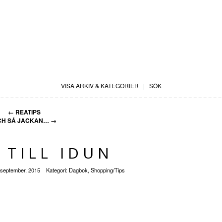
VISA ARKIV & KATEGORIER
|
SÖK
←
REATIPS
CH SÅ JACKAN…
→
 TILL IDUN
 september, 2015
Kategori:
Dagbok
,
Shopping/Tips