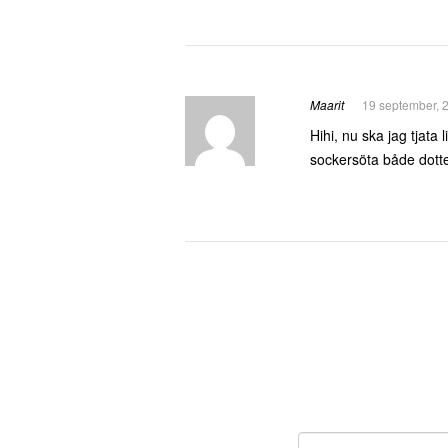
Maarit
19 september, 
Hihi, nu ska jag tjata 
sockersöta både dot