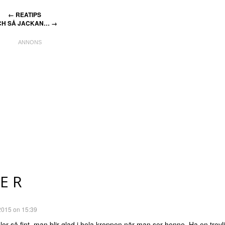
←
REATIPS
CH SÅ JACKAN…
→
ER
2015 on 15:39
 ler så fint, man blir glad i hela kroppen när man ser henne. Ha en trevli