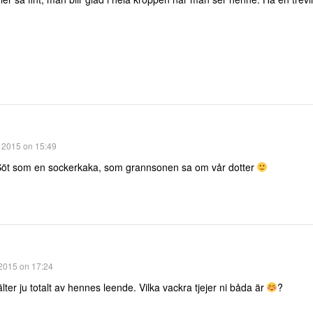
 2015 on 15:49
 Söt som en sockerkaka, som grannsonen sa om vår dotter
2015 on 17:24
r ju totalt av hennes leende. Vilka vackra tjejer ni båda är
?