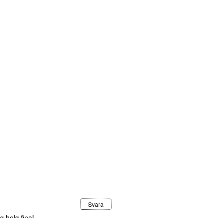
Svara
g helg fina!