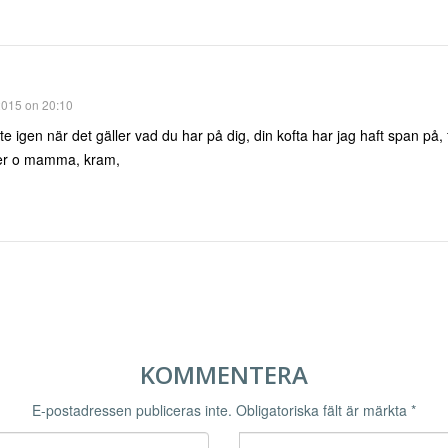
2015 on 20:10
lite igen när det gäller vad du har på dig, din kofta har jag haft span på, 
ter o mamma, kram,
KOMMENTERA
E-postadressen publiceras inte.
Obligatoriska fält är märkta
*