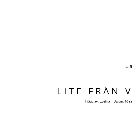
←
R
LITE FRÅN 
Inlägg av:
Evelina
Datum:
10 s