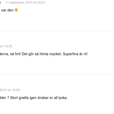
a
11 september, 2015 on 20:21
t var den
 on 15:35
ilderna, så fint! Det gör så himla mycket. Superfina är ni!
 2015 on 15:55
lder ? Stort grattis igen önskar er all lycka.