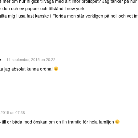
te mer om hur ni gick tillväga med allt inför bröllopet? Jag tänker på h
r den och ev papper och tillstånd i new york.
fta mig i usa fast kanske i Florida men står verkligen på noll och vet int
a
11 september, 2015 on 20:22
ka jag absolut kunna ordna!
 2015 on 07:38
 till er båda med önskan om en fin framtid för hela familjen