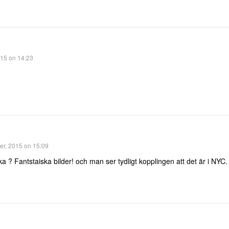
15 on 14:23
er, 2015 on 15:09
a ? Fantstaiska bilder! och man ser tydligt kopplingen att det är i NYC.