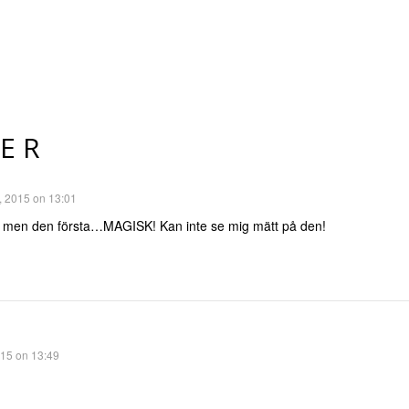
ER
, 2015 on 13:01
ina, men den första…MAGISK! Kan inte se mig mätt på den!
15 on 13:49