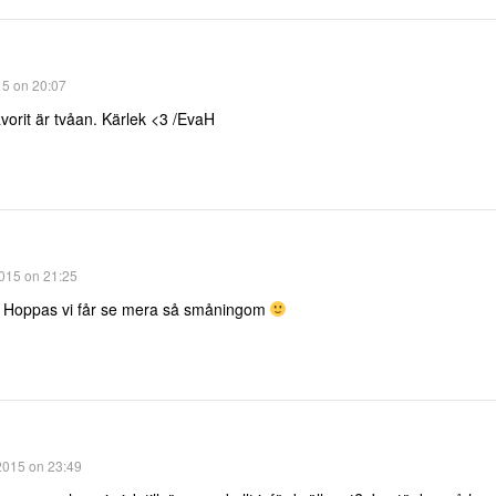
15 on 20:07
favorit är tvåan. Kärlek <3 /EvaH
015 on 21:25
r! Hoppas vi får se mera så småningom
2015 on 23:49