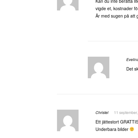
Kan du inte berätta li
vigde et, kostnader fö
Är med sugen på att gi
Evelin
Det s
Christel
11 september,
Ett jättestort GRATTIS
Underbara bilder