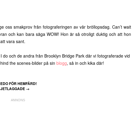
e oss smakprov från fotograferingen av vår bröllopsdag. Can’t wait
meran och kan bara säga WOW! Hon är så otroligt duktig och att hon
 att vara sant.
a I do och de andra från Brooklyn Bridge Park där vi fotograferade vid
ind the scenes-bilder på sin
blogg
, så in och kika där!
EDO FÖR HEMFÄRD!
JETLAGGADE
→