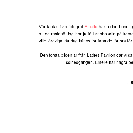
Vår fantastiska fotograf
Emelie
har redan hunnit g
att se resten!! Jag har ju fått snabbkolla på ka
ville föreviga vår dag känns fortfarande för bra för
Den första bilden är från Ladies Pavilion där vi s
solnedgången. Emelie har några beh
←
R