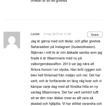
önskan är att Bli gravida
Louise
2 maj, 2015 on 11:09
Svara
Jag är gärna med och tävlar, och gillar givetvis
Saharasilver på Instagram (louiseottosson).
Stjärnan i mitt liv är min älskade sambo som jag
firade 6 år tillsammans med nu på
valborgsmässoafton. 2013 var jag nära att
förlora honom i en olycka. Han bröt ryggen och
blev helt förlamad från midjan och ner. Det har
varit, och är fortfarande en lång väg kvar och vi
kämpar varje dag med att försöka hitta en ny
vardag tillsammans. Det har varit oerhört tufft
att se den man älskar mest av allt vara så
skadad och hjälplös. Vi har stöttat varandra och