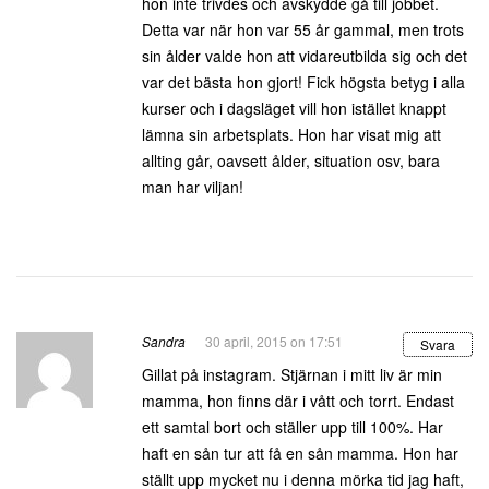
hon inte trivdes och avskydde gå till jobbet.
Detta var när hon var 55 år gammal, men trots
sin ålder valde hon att vidareutbilda sig och det
var det bästa hon gjort! Fick högsta betyg i alla
kurser och i dagsläget vill hon istället knappt
lämna sin arbetsplats. Hon har visat mig att
allting går, oavsett ålder, situation osv, bara
man har viljan!
Sandra
30 april, 2015 on 17:51
Svara
Gillat på instagram. Stjärnan i mitt liv är min
mamma, hon finns där i vått och torrt. Endast
ett samtal bort och ställer upp till 100%. Har
haft en sån tur att få en sån mamma. Hon har
ställt upp mycket nu i denna mörka tid jag haft,