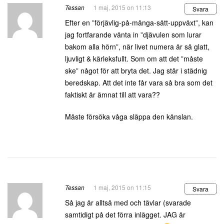
Tessan
1 maj, 2015 on 11:13
Svara
Efter en ”förjävlig-på-många-sätt-uppväxt”, kan
jag fortfarande vänta in ”djävulen som lurar
bakom alla hörn”, när livet numera är så glatt,
ljuvligt & kärleksfullt. Som om att det ”måste
ske” något för att bryta det. Jag står i städnig
beredskap. Att det inte får vara så bra som det
faktiskt är ämnat till att vara??
Måste försöka våga släppa den känslan.
Tessan
1 maj, 2015 on 11:15
Svara
Så jag är alltså med och tävlar (svarade
samtidigt på det förra inlägget. JAG är