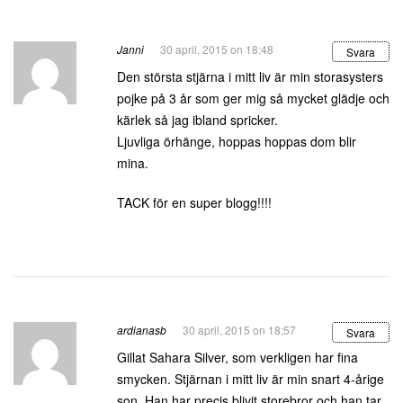
Janni
30 april, 2015 on 18:48
Svara
Den största stjärna i mitt liv är min storasysters
pojke på 3 år som ger mig så mycket glädje och
kärlek så jag ibland spricker.
Ljuvliga örhänge, hoppas hoppas dom blir
mina.
TACK för en super blogg!!!!
ardianasb
30 april, 2015 on 18:57
Svara
Gillat Sahara Silver, som verkligen har fina
smycken. Stjärnan i mitt liv är min snart 4-årige
son. Han har precis blivit storebror och han tar