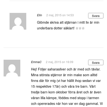
Elin
2 maj, 2015 on 14:53
Svara
Glömde skriva att stjärnan i mitt liv är min
underbara dotter såklart! ☆☆☆
EmmaC
2 maj, 2015 on 16:09
Svara
Hej! Följer saharasilver och är med och tävlar.
Mina största stjärnor är min make som alltid
finns där för mig (vi har hållit ihop sedan vi var
15 respektive 17år) och våra tre barn. Vårt
tredje barn kom oktober förra året och är även
våran lilla kämpe, föddes med stopp i tarmen
och opererades när hon var en dag gammal. Vi