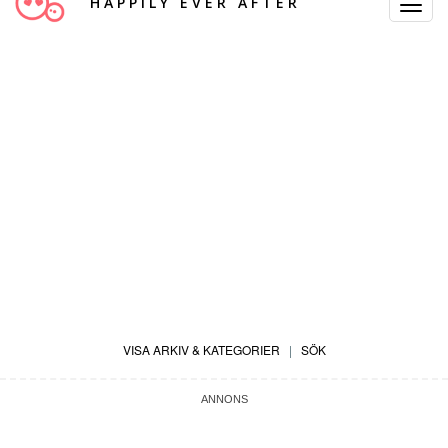
HAPPILY EVER AFTER
Toggle
Navigat
VISA ARKIV & KATEGORIER
|
SÖK