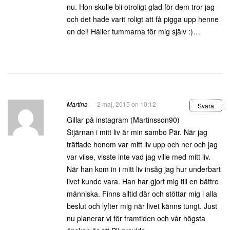
nu. Hon skulle bli otroligt glad för dem tror jag
och det hade varit roligt att få pigga upp henne
en del! Håller tummarna för mig själv :)…
Martina
2 maj, 2015 on 10:12
Svara
Gillar på instagram (Martinsson90)
Stjärnan i mitt liv är min sambo Pär. När jag
träffade honom var mitt liv upp och ner och jag
var vilse, visste inte vad jag ville med mitt liv.
När han kom in i mitt liv insåg jag hur underbart
livet kunde vara. Han har gjort mig till en bättre
människa. Finns alltid där och stöttar mig i alla
beslut och lyfter mig när livet känns tungt. Just
nu planerar vi för framtiden och vår högsta