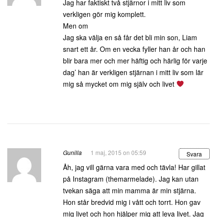
Jag har faktiskt två stjärnor i mitt liv som
verkligen gör mig komplett.
Men om
Jag ska välja en så får det bli min son, Liam
snart ett år. Om en vecka fyller han år och han
blir bara mer och mer häftig och härlig för varje
dag’ han är verkligen stjärnan i mitt liv som lär
mig så mycket om mig själv och livet
Gunilla
1 maj, 2015 on 05:59
Svara
Åh, jag vill gärna vara med och tävla! Har gillat
på Instagram (themarmelade). Jag kan utan
tvekan säga att min mamma är min stjärna.
Hon står bredvid mig i vått och torrt. Hon gav
mig livet och hon hjälper mig att leva livet. Jag