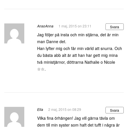
AnsoAnna
1 maj, 2015 on 23:11
Svara
Jag följer på insta och min stjärna, det är min
man Danne det.
Han lyfter mig och får min värld att snurra. Och
du bästa abb alt är att han har gett mig mina
två ministjärnor, döttrarna Nathalie o Nicole
☆☆.
Ella
2 maj, 2015 on 08:29
Svara
Vilka fina örhängen! Jag vill gärna tävla om
dem till min syster som haft det tufft i några år