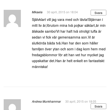
Mikaela
30 april, 2015 on 18:04
Svara
Självklart vill jag vara med och tävla!Stjärnan i
mitt liv är,förutom mina två pojkar såklart,är min
älskade sambo!Vi har haft två otroligt tuffa år
sedan vi fick vår gemensamma son.Vi är
slutkörda båda två.Han har den som håller
familjen över ytan och som i dag kom hem med
fredagsblommor för att han vet hur mycket jag
uppskattar det.Han är helt enkelt en fantastiskt
människa!
Andrea Munkhammar
30 april, 2015 on 18:05
Svara