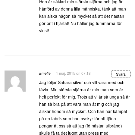
Hon är såklart min största stjärna och jag är
hänförd av denna lilla människa, tänk att man
kan älska någon så mycket så att det nästan
gör ont i hjärtat! Nu håller jag tummarna för
vinst!
Emelie
1 maj, 2015 on 07:18
Svara
Jag följer Sahara silver och vill vara med och
tävla. Min största stjärna är min man som är
helt perfekt för mig. Trots att vi är så unga så är
han så bra på att vara man åt mig och jag
älskar honom så mycket. Och han har kämpat
på en fabrik som han avskyr för att tjäna
pengar åt oss så att jag (fd nästan utbränd)
skulle få ta det lugnt utan press med