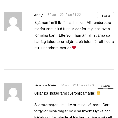
Jenny
30 april, 2015 on 21:22
Svara
Stjärnan i mitt liv finns i himlen. Min underbara
morfar som alltid funnits där för mig och även
för mina barn. Eftersom han är min stjärna så
har jag tatuerar en stjärna på foten för att hedra
min underbara morfar
Veronica Marie
30 april, 2015 on 21:40
Svara
Gillar på instagram! (Veroniicamarie)
Stjärn(orna)an i mitt liv är mina två barn. Dom
förgyller mina dagar med så mycket lycka och
kärlek och jag skulle aldrig kunna tänka mig ett