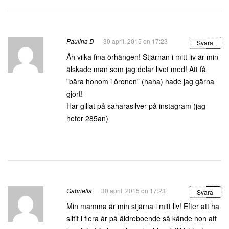
Paulina D
30 april, 2015 on 17:23
Svara
Åh vilka fina örhängen! Stjärnan i mitt liv är min
älskade man som jag delar livet med! Att få
”bära honom i öronen” (haha) hade jag gärna
gjort!
Har gillat på saharasilver på instagram (jag
heter 285an)
Gabriella
30 april, 2015 on 17:23
Svara
Min mamma är min stjärna i mitt liv! Efter att ha
slitit i flera år på äldreboende så kände hon att