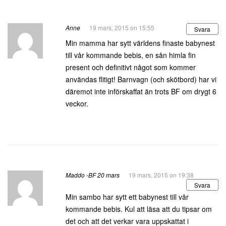
Anne
19 mars, 2015 on 15:55
Svara
Min mamma har sytt världens finaste babynest
till vår kommande bebis, en sån himla fin
present och definitivt något som kommer
användas flitigt! Barnvagn (och skötbord) har vi
däremot inte införskaffat än trots BF om drygt 6
veckor.
Maddo -BF 20 mars
19 mars, 2015 on 19:38
Svara
Min sambo har sytt ett babynest till vår
kommande bebis. Kul att läsa att du tipsar om
det och att det verkar vara uppskattat i