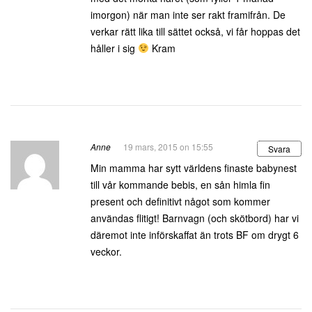
imorgon) när man inte ser rakt framifrån. De
verkar rätt lika till sättet också, vi får hoppas det
håller i sig
Kram
Anne
19 mars, 2015 on 15:55
Svara
Min mamma har sytt världens finaste babynest
till vår kommande bebis, en sån himla fin
present och definitivt något som kommer
användas flitigt! Barnvagn (och skötbord) har vi
däremot inte införskaffat än trots BF om drygt 6
veckor.