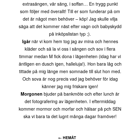
extrasängen, vår säng, i soffan… En trygg punkt
som följer med överallt! Till er som funderar på om
det är något men behöver – köp! Jag skulle vilja
säga att det kommer näst efter vagn och babyskydd
på inköpslistan typ ;).
Igår
när vi kom hem tog jag av mina och hennes
kläder och så la vi oss i sängen och sov i flera
timmar medan M fick dona i lägenheten (idag har vi
äntligen en dusch igen, halleluja!). Hon bara låg och
tittade på mig länge men somnade till slut hon med.
Och sova är nog precis vad jag behöver för idag
känner jag mig friskare igen!
Morgonen
bjuder på bankmöte och efter lunch är
det fotografering av lägenheten. I eftermiddag
kommer mormor och morfar och hälsar på pch SEN
ska vi bara ta det lugnt många dagar framöver!
←
HEMÅT