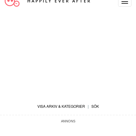
HAPPILY EVER AFTER
Toggle
Navigat
VISA ARKIV & KATEGORIER
|
SÖK