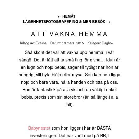
←
HEMÅT
LÄGENHETSFOTOGRAFERING & MER BESÖK
→
ATT VAKNA HEMMA
Inlägg av:
Evelina
Datum:
19 mars, 2015
Kategori:
Dagbok
Såå skönt det var att vakna upp hemma, i vår
säng!!! Det är lätt att ta små ting för givna… Idun är
en lugn och nöjd bebis, säger till tydligt när hon är
hungrig, vill byta blöja eller mysa. Sen kan hon ligga
nöjd och bara vara, hålla handen och titta på oss.
Hon är fantastisk på alla vis och en väldigt enkel
bebis, precis som sin storebror (än så länge i alla
fall).
Babynestet
som hon ligger i här är BÄSTA
investeringen. Det har varit med på BB, i