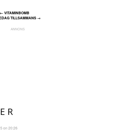
←
VITAMINBOMB
REDAG TILLSAMMANS
→
ER
15 on 20:26