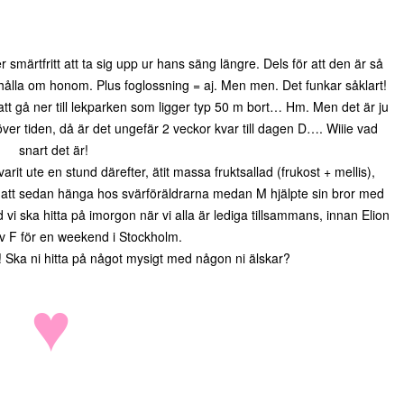
ler smärtfritt att ta sig upp ur hans säng längre. Dels för att den är så
h hålla om honom. Plus foglossning = aj. Men men. Det funkar såklart!
tt gå ner till lekparken som ligger typ 50 m bort… Hm. Men det är ju
 över tiden, då är det ungefär 2 veckor kvar till dagen D…. Wiiie vad
snart det är!
varit ute en stund därefter, ätit massa fruktsallad (frukost + mellis),
ör att sedan hänga hos svärföräldrarna medan M hjälpte sin bror med
 vi ska hitta på imorgon när vi alla är lediga tillsammans, innan Elion
av F för en weekend i Stockholm.
! Ska ni hitta på något mysigt med någon ni älskar?
♥