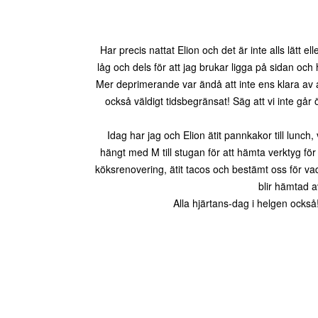
Har precis nattat Elion och det är inte alls lätt el
låg och dels för att jag brukar ligga på sidan oc
Mer deprimerande var ändå att inte ens klara av a
också väldigt tidsbegränsat! Säg att vi inte går
Idag har jag och Elion ätit pannkakor till lunch, 
hängt med M till stugan för att hämta verktyg f
köksrenovering, ätit tacos och bestämt oss för vad
blir hämtad 
Alla hjärtans-dag i helgen också