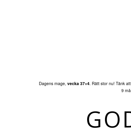
Dagens mage,
vecka 37+4
. Rätt stor nu! Tänk at
9 mån
GOD