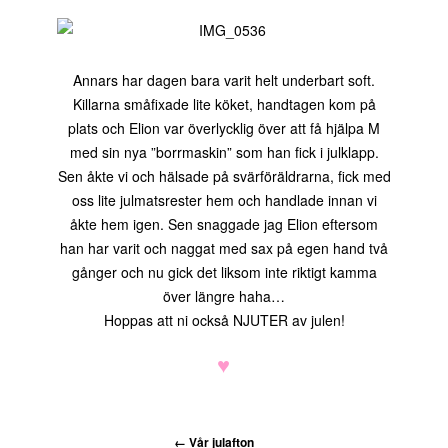
Annars har dagen bara varit helt underbart soft.
Killarna småfixade lite köket, handtagen kom på
plats och Elion var överlycklig över att få hjälpa M
med sin nya ”borrmaskin” som han fick i julklapp.
Sen åkte vi och hälsade på svärföräldrarna, fick med
oss lite julmatsrester hem och handlade innan vi
åkte hem igen. Sen snaggade jag Elion eftersom
han har varit och naggat med sax på egen hand två
gånger och nu gick det liksom inte riktigt kamma
över längre haha…
Hoppas att ni också NJUTER av julen!
♥
←
Vår julafton