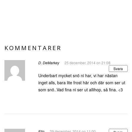
KOMMENTARER
D. DeMarkey
25 december, 2014 on 21:08
Svara
Underbart mycket snö ni har, vi har nästan
inget alls, bara lite frost här och där som ser ut
som snö..Vad fina ni ser ut allihop, så fina. <3
Elin
29 december, 2014 on 11:00