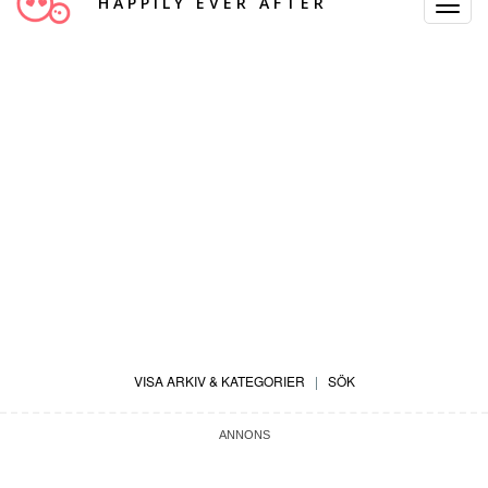
HAPPILY EVER AFTER
Toggle
Navigat
VISA ARKIV & KATEGORIER
|
SÖK