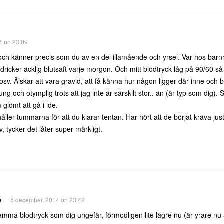
4 on 23:09
 och känner precis som du av en del illamående och yrsel. Var hos bar
 dricker äcklig blutsaft varje morgon. Och mitt blodtryck låg på 90/60 så de
 osv. Älskar att vara gravid, att få känna hur någon ligger där inne och 
ng och otymplig trots att jag inte är särskilt stor.. än (är typ som dig).
glömt att gå i ide.
 håller tummarna för att du klarar tentan. Har hört att de börjat kräva j
lv, tycker det låter super märkligt.
a
5 december, 2014 on 23:42
mma blodtryck som dig ungefär, förmodligen lite lägre nu (är yrare nu