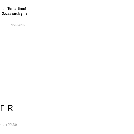
←
Tenta time!
Zzzzaturday
→
ER
4 on 22:30