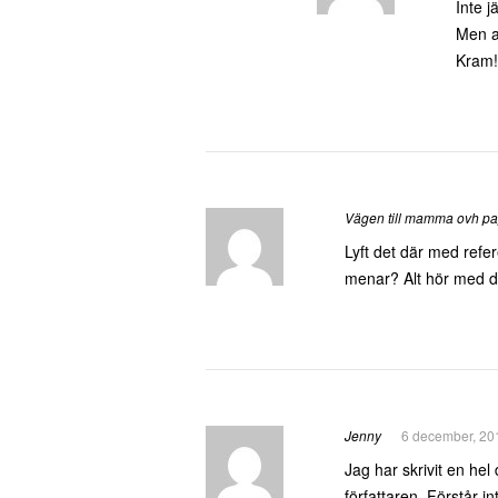
Inte j
Men al
Kram!
Vägen till mamma ovh p
Lyft det där med refer
menar? Alt hör med 
Jenny
6 december, 20
Jag har skrivit en hel 
författaren. Förstår i