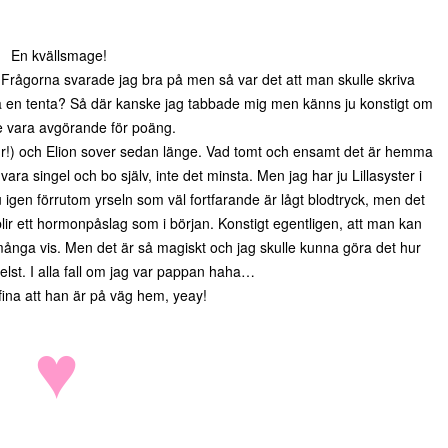
En kvällsmage!
 Frågorna svarade jag bra på men så var det att man skulle skriva
på en tenta? Så där kanske jag tabbade mig men känns ju konstigt om
le vara avgörande för poäng.
ur!) och Elion sover sedan länge. Vad tomt och ensamt det är hemma
ara singel och bo själv, inte det minsta. Men jag har ju Lillasyster i
gen förrutom yrseln som väl fortfarande är lågt blodtryck, men det
blir ett hormonpåslag som i början. Konstigt egentligen, att man kan
å många vis. Men det är så magiskt och jag skulle kunna göra det hur
st. I alla fall om jag var pappan haha…
fina att han är på väg hem, yeay!
♥