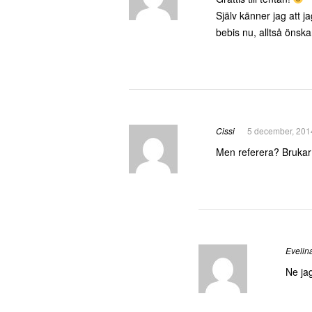
Själv känner jag att j
bebis nu, alltså önska
Cissi
5 december, 201
Men referera? Brukar 
Evelin
Ne jag