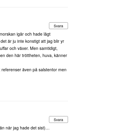
Svara
nmorskan igår och hade lågt
t är ju inte konstigt att jag blir yr
buffar och växer. Men samtidigt,
 Sen den här tröttheten, huva, känner
ust referenser även på salstentor men
Svara
 än när jag hade det sist)…