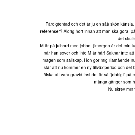
Färdigtentad och det är ju en såå skön känsla.
referenser? Aldrig hört innan att man ska göra, 
det skul
M är på julbord med jobbet (imorgon är det min t
när han sover och inte M är här! Saknar inte att v
magen som sällskap. Hon gör mig illamående nu i
står att nu kommer en ny tillväxtperiod och det 
älska att vara gravid fast det är så ”jobbigt” p
många gånger som hel
Nu skrev min 