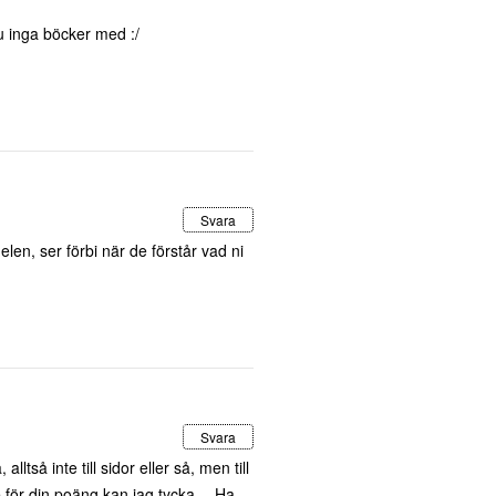
u inga böcker med :/
Svara
len, ser förbi när de förstår vad ni
Svara
ltså inte till sidor eller så, men till
de för din poäng kan jag tycka… Ha