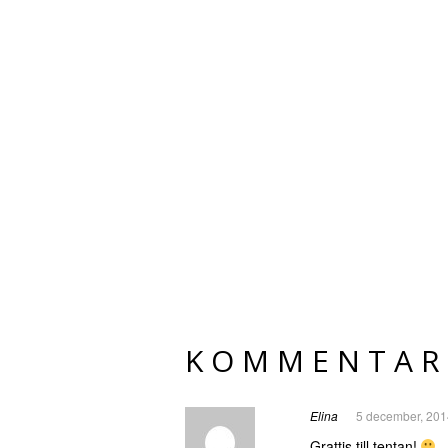
KOMMENTAR
Elina
5 december, 201
Grattis till tentan!