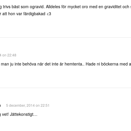
ag trivs bäst som ogravid. Alldeles för mycket oro med en graviditet och 
r att hon var färdigbakad <3
4 on 22:48
man ju inte behöva när det inte är hemtenta.. Hade ni böckerna med a
a
5 december, 2014 on 22:51
 vet! Jättekonstigt…