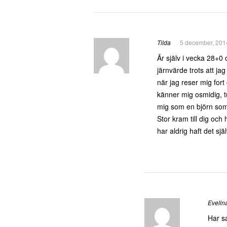
Tilda
5 december, 201
Är själv i vecka 28+0
järnvärde trots att jag
när jag reser mig fort
känner mig osmidig, tu
mig som en björn som 
Stor kram till dig och
har aldrig haft det sjä
Evelin
Har sa