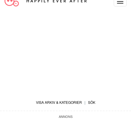
HAPPILY EVER AFTER
Toggle
Navigat
VISA ARKIV & KATEGORIER
|
SÖK