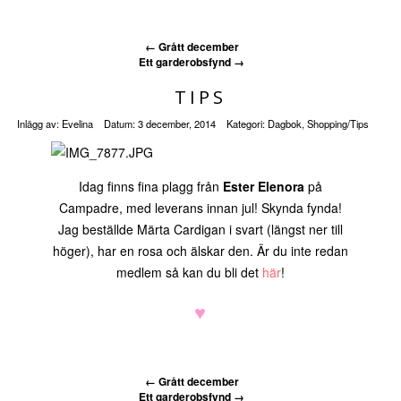
←
Grått december
Ett garderobsfynd
→
TIPS
Inlägg av:
Evelina
Datum:
3 december, 2014
Kategori:
Dagbok
,
Shopping/Tips
Idag finns fina plagg från
Ester Elenora
på
Campadre, med leverans innan jul! Skynda fynda!
Jag beställde Märta Cardigan i svart (längst ner till
höger), har en rosa och älskar den. Är du inte redan
medlem så kan du bli det
här
!
♥
←
Grått december
Ett garderobsfynd
→