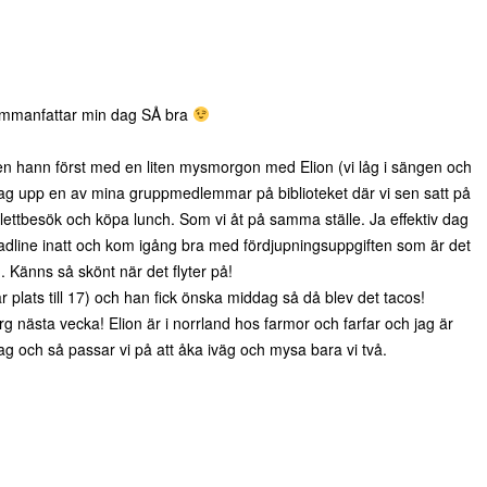
ammanfattar min dag SÅ bra
men hann först med en liten mysmorgon med Elion (vi låg i sängen och
 jag upp en av mina gruppmedlemmar på biblioteket där vi sen satt på
lettbesök och köpa lunch. Som vi åt på samma ställe. Ja effektiv dag
eadline inatt och kom igång bra med fördjupningsuppgiften som är det
. Känns så skönt när det flyter på!
r plats till 17) och han fick önska middag så då blev det tacos!
rg nästa vecka! Elion är i norrland hos farmor och farfar och jag är
ag och så passar vi på att åka iväg och mysa bara vi två.