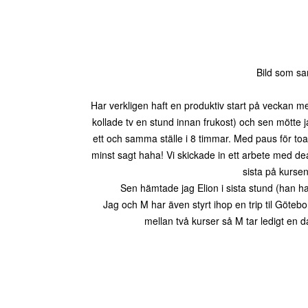
Bild som s
Har verkligen haft en produktiv start på veckan 
kollade tv en stund innan frukost) och sen mötte
ett och samma ställe i 8 timmar. Med paus för toa
minst sagt haha! Vi skickade in ett arbete med d
sista på kursen
Sen hämtade jag Elion i sista stund (han ha
Jag och M har även styrt ihop en trip til Götebo
mellan två kurser så M tar ledigt en d