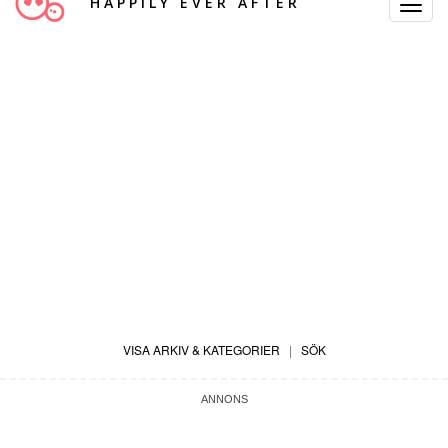
HAPPILY EVER AFTER
Toggle
Navigat
VISA ARKIV & KATEGORIER
|
SÖK