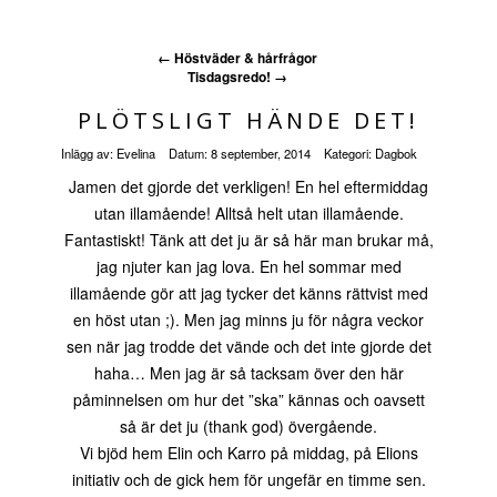
←
Höstväder & hårfrågor
Tisdagsredo!
→
PLÖTSLIGT HÄNDE DET!
Inlägg av:
Evelina
Datum:
8 september, 2014
Kategori:
Dagbok
Jamen det gjorde det verkligen! En hel eftermiddag
utan illamående! Alltså helt utan illamående.
Fantastiskt! Tänk att det ju är så här man brukar må,
jag njuter kan jag lova. En hel sommar med
illamående gör att jag tycker det känns rättvist med
en höst utan ;). Men jag minns ju för några veckor
sen när jag trodde det vände och det inte gjorde det
haha… Men jag är så tacksam över den här
påminnelsen om hur det ”ska” kännas och oavsett
så är det ju (thank god) övergående.
Vi bjöd hem Elin och Karro på middag, på Elions
initiativ och de gick hem för ungefär en timme sen.