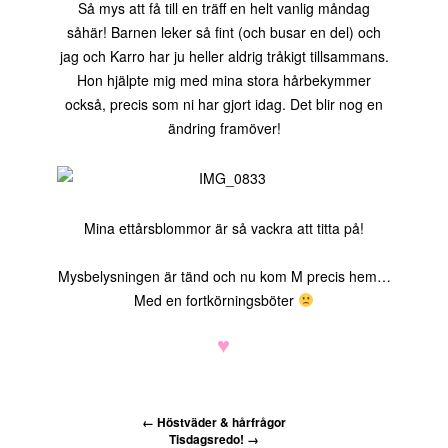
Så mys att få till en träff en helt vanlig måndag
såhär! Barnen leker så fint (och busar en del) och
jag och Karro har ju heller aldrig tråkigt tillsammans.
Hon hjälpte mig med mina stora hårbekymmer
också, precis som ni har gjort idag. Det blir nog en
ändring framöver!
Mina ettårsblommor är så vackra att titta på!
Mysbelysningen är tänd och nu kom M precis hem…
Med en fortkörningsböter
♥
←
Höstväder & hårfrågor
Tisdagsredo!
→