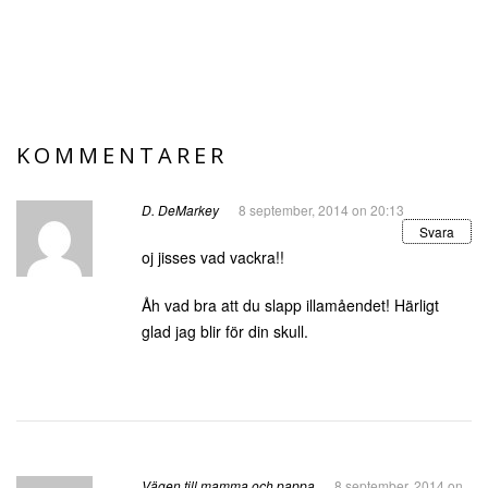
KOMMENTARER
D. DeMarkey
8 september, 2014 on 20:13
Svara
oj jisses vad vackra!!
Åh vad bra att du slapp illamåendet! Härligt
glad jag blir för din skull.
Vägen till mamma och pappa
8 september, 2014 on