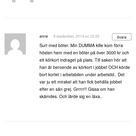
anne
9 september, 2014 on 22:25
Svara
Surt med böter. Min DUMMA kille kom förra
hösten hem med en böter på över 3000 kr och
ett körkort indraget på plats. Till saken hör att
han är beroende av körkort i jobbet OCH körde
bort kortet i arbetsbilen under arbetstid.. Det
var ju ett mirakel att han fick behålla jobbet
efter en sån grej. Grrrrr!! Gissa om han
skämdes. Och lärde sig en läxa..