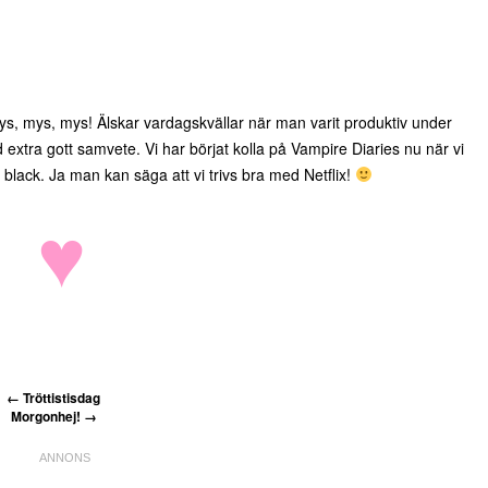
, mys, mys! Älskar vardagskvällar när man varit produktiv under
tra gott samvete. Vi har börjat kolla på Vampire Diaries nu när vi
w black. Ja man kan säga att vi trivs bra med Netflix!
♥
←
Tröttistisdag
Morgonhej!
→