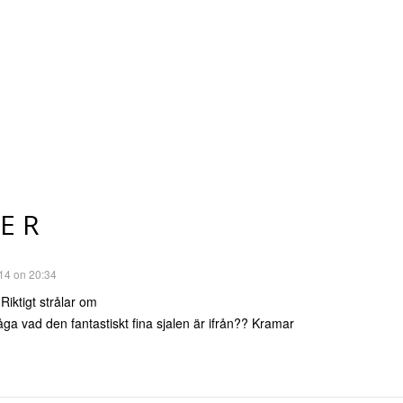
ER
14 on 20:34
Riktigt strålar om
åga vad den fantastiskt fina sjalen är ifrån?? Kramar