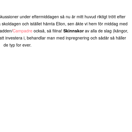
ussioner under eftermiddagen så nu är mitt huvud riktigt trött efter
ta skoldagen och istället hämta Elion, sen åkte vi hem för middag med
Madden/
Campadre
också, så fiiina!
Skinnskor
av alla de slag (kängor,
 att investera i, behandlar man med inpregnering och sådär så håller
de typ for ever.