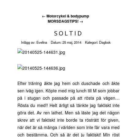
←
Motorcykel & bodypump
MORSDAGSTIPS!
→
SOLTID
Inlägg av:
Evelina
Datum:
25 maj, 2014
Kategori:
Dagbok
Efter träning åkte jag hem och duschade och åkte
sen iväg igen. Köpte med mig lunch till M som jobbar
på i stugan och passade på att rösta på vägen…
Rösta du med!! Helt ärligt så tänkte jag faktiskt inte
göra det. Av ren lathet. Men så läste jag det någon
skrev att vi faktiskt inte borde ta rösträtt för given,
när det är så många i världen som inte får vara med
och bestämma. Och så är det ju faktiskt! Min röst