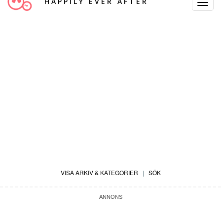
HAPPILY EVER AFTER
Toggle
Navigat
VISA ARKIV & KATEGORIER
|
SÖK