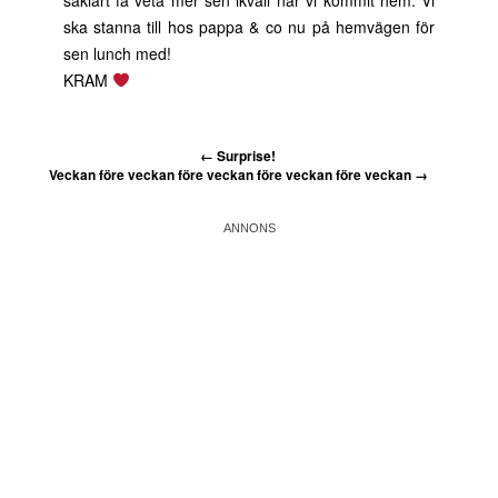
såklart få veta mer sen ikväll när vi kommit hem. Vi
ska stanna till hos pappa & co nu på hemvägen för
sen lunch med!
KRAM
←
Surprise!
Veckan före veckan före veckan före veckan före veckan
→