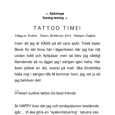
←
Sjukstuga
Testing testing
→
TATTOO TIME!
Inlägg av:
Evelina
Datum:
28 februari, 2014
Kategori:
Dagbok
Inser att jag är KASS på att vara sjukt. Totalt kass!
Bevis för det finns här i lägenheten där jag har röjt
undan tvätt och flyttpåsar men så blev jag väldigt
illamående så nu ligger jag i sängen igen haha. Har
även jobbat en del, svarat på mail. Ska försöööka
hålla mig i sängen tills M kommer hem, jag vet ju att
jag behöver det!
Är HAPPY över det jag och småsyskonen bestämde
igår… Vi ska göra en ”syskontatuering”, tatuera oss