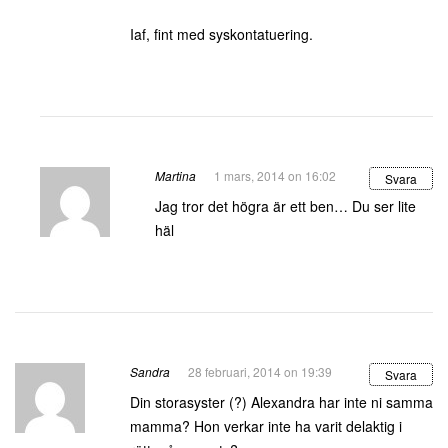
Iaf, fint med syskontatuering.
Martina
1 mars, 2014 on 16:02
Svara
Jag tror det högra är ett ben… Du ser lite
häl
Sandra
28 februari, 2014 on 19:39
Svara
Din storasyster (?) Alexandra har inte ni samma
mamma? Hon verkar inte ha varit delaktig i