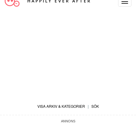
HAPPILY EVER AFTER
Toggle
Navigat
VISA ARKIV & KATEGORIER
|
SÖK