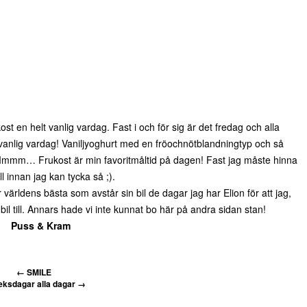
ost en helt vanlig vardag. Fast i och för sig är det fredag och alla
a vanlig vardag! Vaniljyoghurt med en fröochnötblandningtyp och så
Mmmm… Frukost är min favoritmåltid på dagen! Fast jag måste hinna
ll innan jag kan tycka så ;).
ärldens bästa som avstår sin bil de dagar jag har Elion för att jag,
 bil till. Annars hade vi inte kunnat bo här på andra sidan stan!
Puss & Kram
←
SMILE
eksdagar alla dagar
→