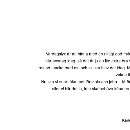
Vardagslyx är att hinna med en riktigt god fruk
hjärtansdag idag, så det är ju en lite extra br
rostad macka med ost och skinka blev det idag. 
vakna ti
Nu ska vi snart åka mot förskola och jobb… M är v
eller vi blir det ju, inte ska behöva köpa en
Kärl