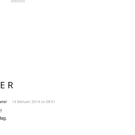
ER
ams!
14 februari, 2014 on 08:51
!
dag.