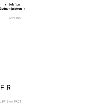
←
Julafton
Godnatt julafton
→
ER
, 2013 on 19:08