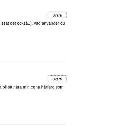
Svara
missat det också..), vad använder du
Svara
a bli så nära min egna hårfärg som