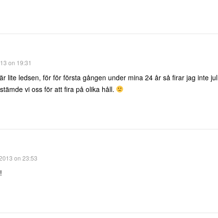
13 on 19:31
 är lite ledsen, för för första gången under mina 24 år så firar jag inte j
ämde vi oss för att fira på olika håll.
2013 on 23:53
!