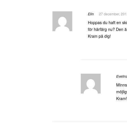
Elin
27 december, 201
Hoppas du haft en skö
för hårfärg nu? Den är
Kram på dig!
Evelin
Minns
möjli
Kram!