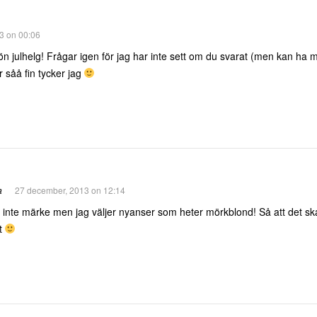
3 on 00:06
n julhelg! Frågar igen för jag har inte sett om du svarat (men kan ha 
 såå fin tycker jag
a
27 december, 2013 on 12:14
 inte märke men jag väljer nyanser som heter mörkblond! Så att det sk
gt