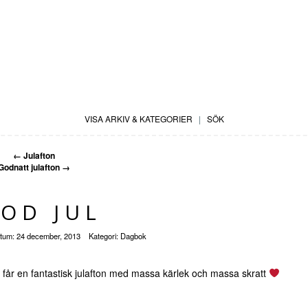
VISA ARKIV & KATEGORIER
|
SÖK
←
Julafton
Godnatt julafton
→
OD JUL
tum:
24 december, 2013
Kategori:
Dagbok
i får en fantastisk julafton med massa kärlek och massa skratt