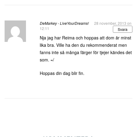
DeMarkey - LiveYourDreams!
28 november, 2013 on
12:11
Svara
Nja jag har Reima och hoppas att dom är minst
lika bra. Ville ha den du rekommenderat men
fanns inte så många färger för tjejer kändes det
som. =/
Hoppas din dag blir fin.