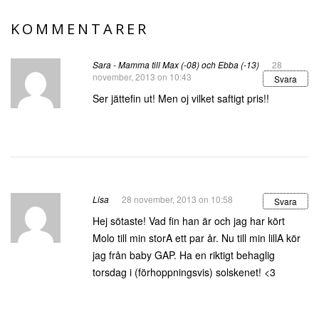
KOMMENTARER
Sara - Mamma till Max (-08) och Ebba (-13)
28
november, 2013 on 10:43
Svara
Ser jättefin ut! Men oj vilket saftigt pris!!
Lisa
28 november, 2013 on 10:58
Svara
Hej sötaste! Vad fin han är och jag har kört
Molo till min storA ett par år. Nu till min lillA kör
jag från baby GAP. Ha en riktigt behaglig
torsdag i (förhoppningsvis) solskenet! <3