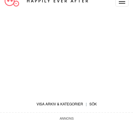
HAPPILY EVER AFTER
Toggle
Navigat
VISA ARKIV & KATEGORIER
|
SÖK