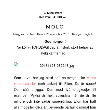
←
Mina svar!
live love LAUGH
→
MOLO
Inlägg av:
Evelina
Datum:
28 november, 2013
Kategori:
Dagbok
Godmorgon!
Nu kör vi TORSDAG! Jag är i stort, stort behov av
helg känner jag…
Som ni vet har jag alltid haft en svaghet för
Molos
vinteroveraller
(och jackor) till Elion. De är super!
Och såå snygga. Den med två dragkedjor till
exempel (Pyxis) är helt suveräna när de är lite
mindre och inte sådär superrörliga. Elion har haft
alla modeller olika år, beroende på hur gammal han