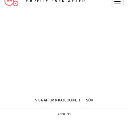
HAPPILY EVER AFTER
Toggle
Navigat
VISA ARKIV & KATEGORIER
|
SÖK