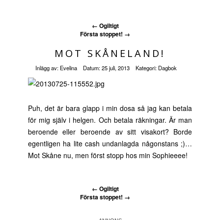
←
Ogiltigt
Första stoppet!
→
MOT SKÅNELAND!
Inlägg av:
Evelina
Datum:
25 juli, 2013
Kategori:
Dagbok
Puh, det är bara glapp i min dosa så jag kan betala
för mig själv i helgen. Och betala räkningar. Är man
beroende eller beroende av sitt visakort? Borde
egentligen ha lite cash undanlagda någonstans ;)…
Mot Skåne nu, men först stopp hos min Sophieeee!
←
Ogiltigt
Första stoppet!
→