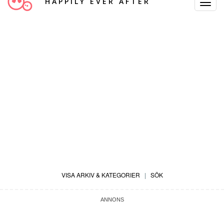
HAPPILY EVER AFTER
Toggle
Navigat
VISA ARKIV & KATEGORIER
|
SÖK