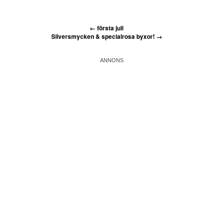
←
första juli
Silversmycken & specialrosa byxor!
→