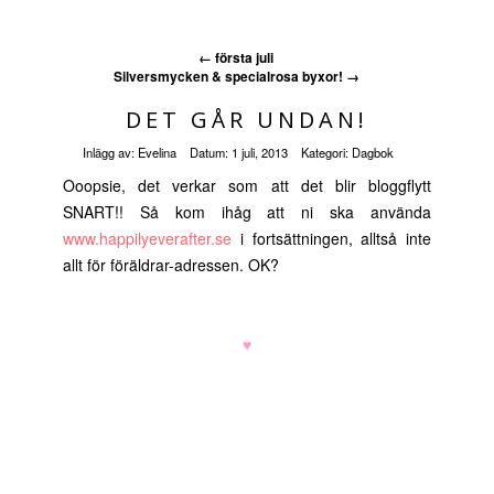
←
första juli
Silversmycken & specialrosa byxor!
→
DET GÅR UNDAN!
Inlägg av:
Evelina
Datum:
1 juli, 2013
Kategori:
Dagbok
Ooopsie, det verkar som att det blir bloggflytt
SNART!! Så kom ihåg att ni ska använda
www.happilyeverafter.se
i fortsättningen, alltså inte
allt för föräldrar-adressen. OK?
♥