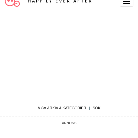
HAPPILY EVER AFTER
Toggle
Navigat
VISA ARKIV & KATEGORIER
|
SÖK