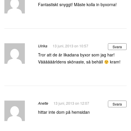
Fantastiskt snyggt! Måste kolla in byxorna!
Ulrika
13 juni, 2013 on 10:57
Svara
Tror att de är likadana byxor som jag har!
Väääääärldens skönaste, så behåll
kram!
Anette
13 juni, 2013 on 12:07
Svara
hittar inte dom på hemsidan