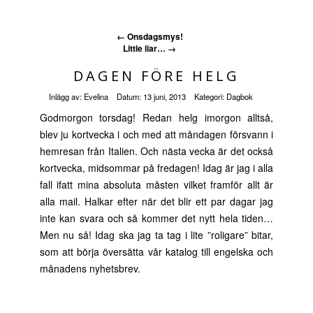
←
Onsdagsmys!
Little liar…
→
DAGEN FÖRE HELG
Inlägg av:
Evelina
Datum:
13 juni, 2013
Kategori:
Dagbok
Godmorgon torsdag! Redan helg imorgon alltså,
blev ju kortvecka i och med att måndagen försvann i
hemresan från Italien. Och nästa vecka är det också
kortvecka, midsommar på fredagen! Idag är jag i alla
fall ifatt mina absoluta måsten vilket framför allt är
alla mail. Halkar efter när det blir ett par dagar jag
inte kan svara och så kommer det nytt hela tiden…
Men nu så! Idag ska jag ta tag i lite ”roligare” bitar,
som att börja översätta vår katalog till engelska och
månadens nyhetsbrev.