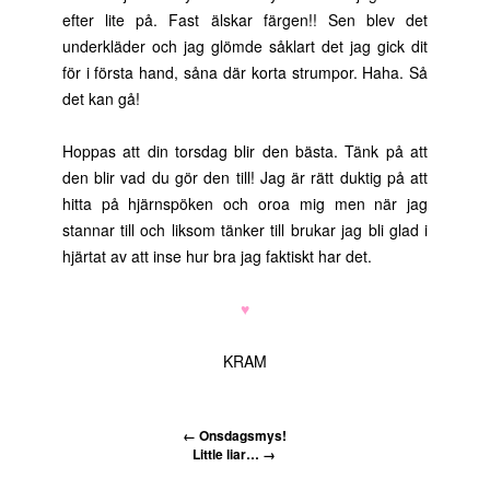
efter lite på. Fast älskar färgen!! Sen blev det
underkläder och jag glömde såklart det jag gick dit
för i första hand, såna där korta strumpor. Haha. Så
det kan gå!
Hoppas att din torsdag blir den bästa. Tänk på att
den blir vad du gör den till! Jag är rätt duktig på att
hitta på hjärnspöken och oroa mig men när jag
stannar till och liksom tänker till brukar jag bli glad i
hjärtat av att inse hur bra jag faktiskt har det.
♥
KRAM
←
Onsdagsmys!
Little liar…
→