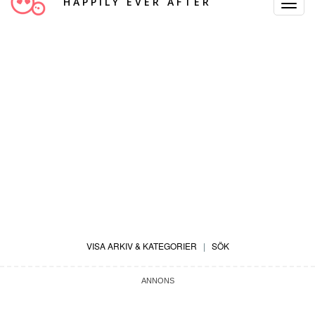
HAPPILY EVER AFTER
Toggle
Navigat
VISA ARKIV & KATEGORIER
|
SÖK