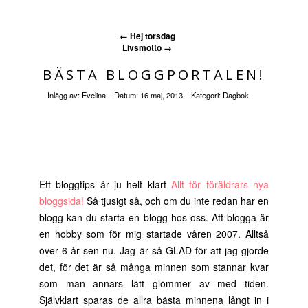
←
Hej torsdag
Livsmotto
→
BÄSTA BLOGGPORTALEN!
Inlägg av:
Evelina
Datum:
16 maj, 2013
Kategori:
Dagbok
Ett bloggtips är ju helt klart
Allt för föräldrars nya
bloggsida!
Så tjusigt så, och om du inte redan har en
blogg kan du starta en blogg hos oss. Att blogga är
en hobby som för mig startade våren 2007. Alltså
över 6 år sen nu. Jag är så GLAD för att jag gjorde
det, för det är så många minnen som stannar kvar
som man annars lätt glömmer av med tiden.
Självklart sparas de allra bästa minnena långt in i