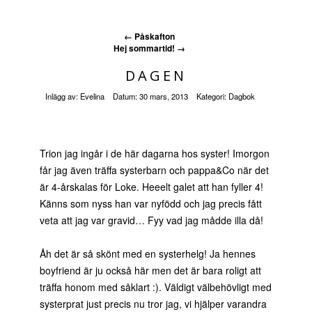
←
Påskafton
Hej sommartid!
→
DAGEN
Inlägg av:
Evelina
Datum:
30 mars, 2013
Kategori:
Dagbok
Trion jag ingår i de här dagarna hos syster! Imorgon
får jag även träffa systerbarn och pappa&Co när det
är 4-årskalas för Loke. Heeelt galet att han fyller 4!
Känns som nyss han var nyfödd och jag precis fått
veta att jag var gravid… Fyy vad jag mådde illa då!
Åh det är så skönt med en systerhelg! Ja hennes
boyfriend är ju också här men det är bara roligt att
träffa honom med såklart :). Väldigt välbehövligt med
systerprat just precis nu tror jag, vi hjälper varandra