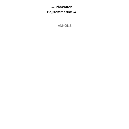
←
Påskafton
Hej sommartid!
→