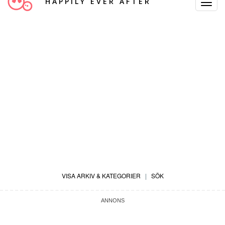
HAPPILY EVER AFTER
Toggle
Navigat
VISA ARKIV & KATEGORIER
|
SÖK