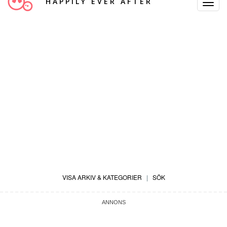
HAPPILY EVER AFTER
Toggle
Navigat
VISA ARKIV & KATEGORIER
|
SÖK