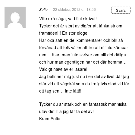
Sofie
22 oktober, 2012 on 18:56
Svara
Ville oxå säga, vad fint skrivet!
Tycker det är stort av dig/er att tänka så om
framtiden!!! En stor eloge!
Har oxå sätt en del kommentarer och blir så
förvånad att folk väljer att tro att ni inte kämpar
mm… Klart man inte skriver om allt det dåliga
och hur man egentligen har det där hemma…
Väldigt naivt av er läsare!
Jag befinner mig just nu i en del av livet där jag
står vid ett vägskäl som du troligtvis stod vid för
ett tag sen… Inte lätt!!!
Tycker du är stark och en fantastisk människa
utav det lilla jag får ta del av!
Kram Sofie