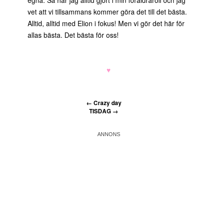
egna. Så har jag alltid gjort i min föräldraroll och jag
vet att vi tillsammans kommer göra det till det bästa.
Alltid, alltid med Elion i fokus! Men vi gör det här för
allas bästa. Det bästa för oss!
♥
←
Crazy day
TISDAG
→