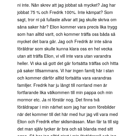
ni inte. Nån skrev att jag jobbat så mycket? Jag har
jobbat 75 % och Fredrik 100%. Inte kämpat? Som
sagt, tror ni på fullaste allvar att jag skulle skriva om
såna saker här? Elion kommer vara precis lika trygg
som han alltid varit, och kommer träffa oss båda så
mycket det bara går. Jag och Fredrik är inte såna
föräldrar som skulle kunna klara oss en hel vecka
utan att träffa Elion, vi vill inte vara utan varandra
heller. Vi ska så gott det går fortsätta träffas och hitta
på saker tillsammans. Vi har ingen familj här i stan
och kommer därför alltid fortsätta vara varandras
familjer. Fredrik har ju långt till norrland men är
fortfarande lika välkommen till min pappa och min
mormor etc. Ja ni förstår nog. Det finns två
föräldrapar i min närhet som jag har som förebilder
när det kommer till det här med hur jag vill vara med
Elion och Fredrik efter skilsmässan. Man får ta till sig
det man själv tycker är bra och så blanda med sitt