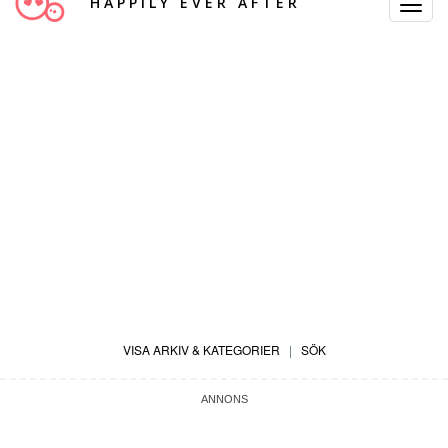
HAPPILY EVER AFTER
Toggle
Navigat
VISA ARKIV & KATEGORIER
|
SÖK