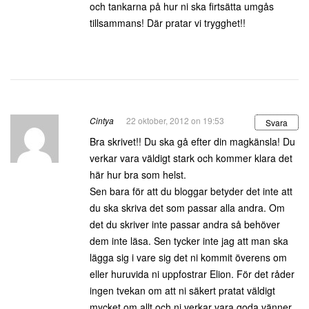
och tankarna på hur ni ska firtsätta umgås
tillsammans! Där pratar vi trygghet!!
Cintya
22 oktober, 2012 on 19:53
Svara
Bra skrivet!! Du ska gå efter din magkänsla! Du
verkar vara väldigt stark och kommer klara det
här hur bra som helst.
Sen bara för att du bloggar betyder det inte att
du ska skriva det som passar alla andra. Om
det du skriver inte passar andra så behöver
dem inte läsa. Sen tycker inte jag att man ska
lägga sig i vare sig det ni kommit överens om
eller huruvida ni uppfostrar Elion. För det råder
ingen tvekan om att ni säkert pratat väldigt
mycket om allt och ni verkar vara goda vänner