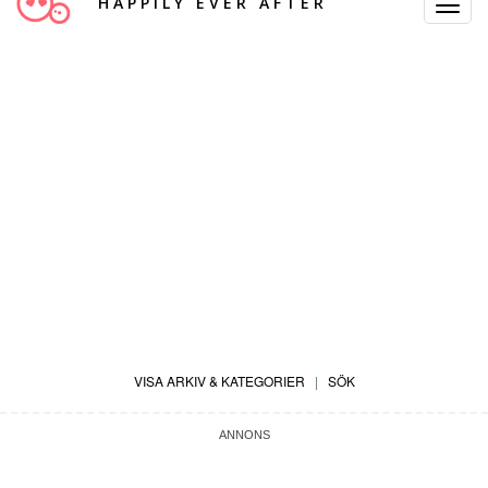
HAPPILY EVER AFTER
Toggle
Navigat
VISA ARKIV & KATEGORIER
|
SÖK