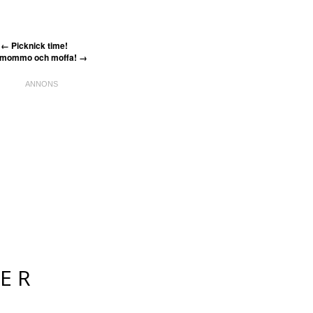
←
Picknick time!
 mommo och moffa!
→
ER