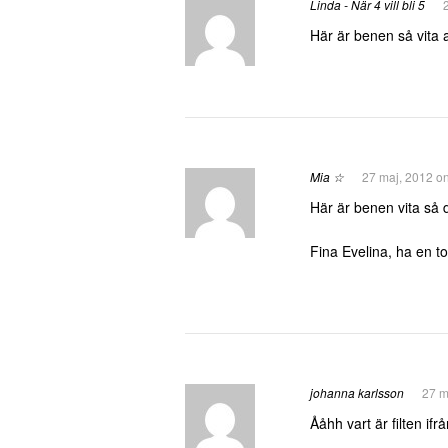
Linda - När 4 vill bli 5
Här är benen så vita 
Mia ☆
27 maj, 2012 o
Här är benen vita så 
Fina Evelina, ha en 
johanna karlsson
27 m
Ååhh vart är filten ifrå