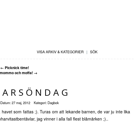
VISA ARKIV & KATEGORIER
|
SÖK
←
Picknick time!
 mommo och moffa!
→
MARSÖNDAG
Datum:
27 maj, 2012
Kategori:
Dagbok
havet som fattas ;). Turas om att lekande barnen, de var ju inte lika
itastbentävlar, jag vinner i alla fall flest blåmärken ;)..