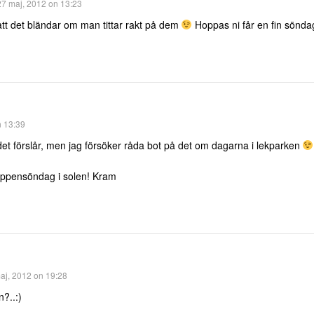
27 maj, 2012 on 13:23
att det bländar om man tittar rakt på dem
Hoppas ni får en fin sönda
n 13:39
det förslår, men jag försöker råda bot på det om dagarna i lekparken
toppensöndag i solen! Kram
aj, 2012 on 19:28
n?..:)