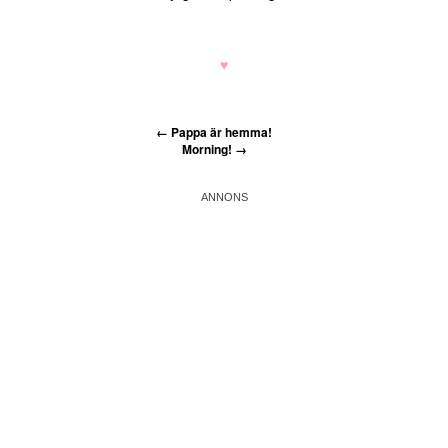
♥
←
Pappa är hemma!
Morning!
→