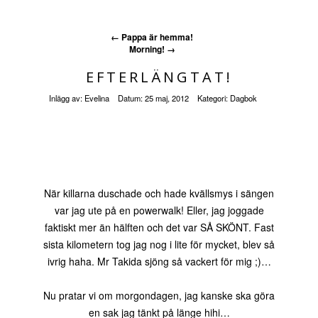
←
Pappa är hemma!
Morning!
→
EFTERLÄNGTAT!
Inlägg av:
Evelina
Datum:
25 maj, 2012
Kategori:
Dagbok
När killarna duschade och hade kvällsmys i sängen
var jag ute på en powerwalk! Eller, jag joggade
faktiskt mer än hälften och det var SÅ SKÖNT. Fast
sista kilometern tog jag nog i lite för mycket, blev så
ivrig haha. Mr Takida sjöng så vackert för mig ;)…
Nu pratar vi om morgondagen, jag kanske ska göra
en sak jag tänkt på länge hihi…