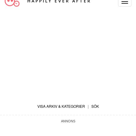
HAPPILY EVER AFTER
Toggle
Navigat
VISA ARKIV & KATEGORIER
|
SÖK