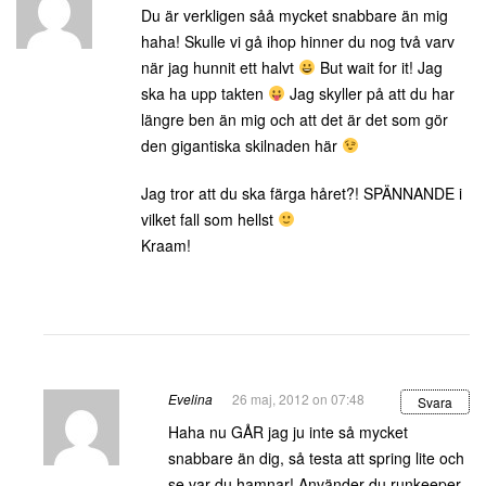
Du är verkligen såå mycket snabbare än mig
haha! Skulle vi gå ihop hinner du nog två varv
när jag hunnit ett halvt
But wait for it! Jag
ska ha upp takten
Jag skyller på att du har
längre ben än mig och att det är det som gör
den gigantiska skilnaden här
Jag tror att du ska färga håret?! SPÄNNANDE i
vilket fall som hellst
Kraam!
Evelina
26 maj, 2012 on 07:48
Svara
Haha nu GÅR jag ju inte så mycket
snabbare än dig, så testa att spring lite och
se var du hamnar! Använder du runkeeper