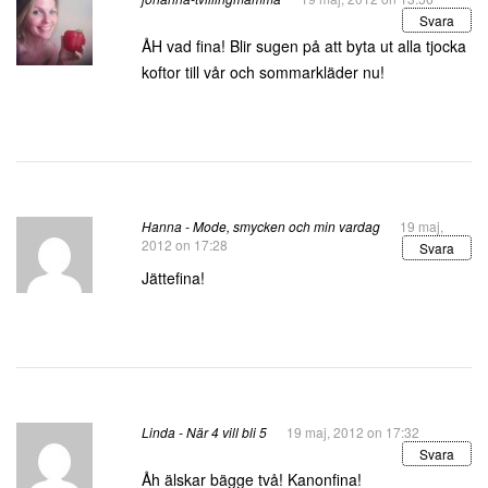
Svara
ÅH vad fina! Blir sugen på att byta ut alla tjocka
koftor till vår och sommarkläder nu!
Hanna - Mode, smycken och min vardag
19 maj,
2012 on 17:28
Svara
Jättefina!
Linda - När 4 vill bli 5
19 maj, 2012 on 17:32
Svara
Åh älskar bägge två! Kanonfina!