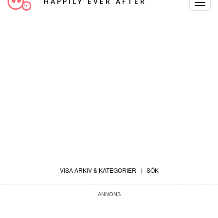
HAPPILY EVER AFTER
Toggle
Navigat
VISA ARKIV & KATEGORIER
|
SÖK