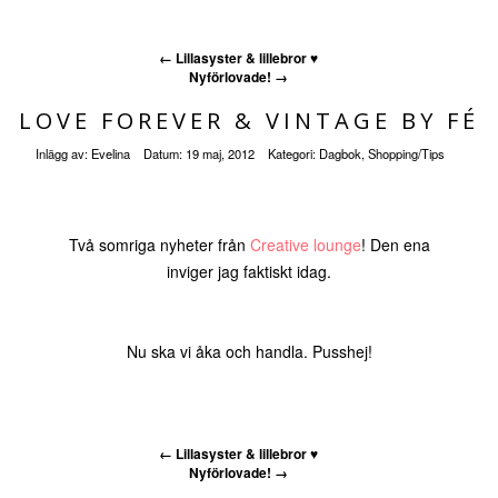
←
Lillasyster & lillebror ♥
Nyförlovade!
→
LOVE FOREVER & VINTAGE BY FÉ
Inlägg av:
Evelina
Datum:
19 maj, 2012
Kategori:
Dagbok
,
Shopping/Tips
Två somriga nyheter från
Creative lounge
! Den ena
inviger jag faktiskt idag.
Nu ska vi åka och handla. Pusshej!
←
Lillasyster & lillebror ♥
Nyförlovade!
→