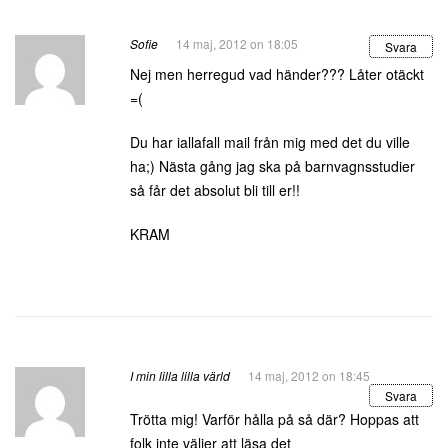
Sofie
14 maj, 2012 on 18:05
Svara
Nej men herregud vad händer??? Låter otäckt
=(
Du har iallafall mail från mig med det du ville
ha;) Nästa gång jag ska på barnvagnsstudier
så får det absolut bli till er!!
KRAM
I min lilla lilla värld
14 maj, 2012 on 18:45
Svara
Trötta mig! Varför hålla på så där? Hoppas att
folk inte väljer att läsa det