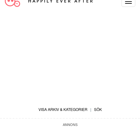
HAPPILY EVER AFTER
Toggle
Navigat
VISA ARKIV & KATEGORIER
|
SÖK