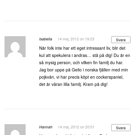
isabella
14 maj, 2012 on 19:23
Svara
När folk inte har ett eget intressant liv, blir det
kul att spekulera i andras… stå på dig! Du är en
så mysig person, och vilken fin familj du har.
Jag bor uppe på Geilo i norska fjällen med min
pojkvän, vi har precis köpt en cockerspaniel,
det är våran lilla familj. Kram på dig!
Hannah
14 maj, 2012 on 20:01
Svara