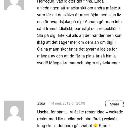
Herregud, vad idioter det finns. Enda
anledningen att snacka skit om andra måste ju
vara för att de själva är missnöjda med sina liv
och är avundsjuka på dig! Annars gör man inte
sånt trams! Idiotiskt, barnsligt och respektlöst!
Stå på dig! Inte kul alls att det händer men kom
ihåg att det säger mer om dem än om dig!!!
Galna människor finns det tyvärr alldeles för
många av och att de får ta plats är så himla
synd!! Många kramar och några styrkekramar
Stina
14 maj, 2012 on 20:08
Svara
Uscha, för sånt… Vi åt lite rester idag – wokade
rester med lite nudlar och nån färdig woksås…
Idag skulle det bara gå snabbt
Kram!