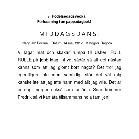
←
Födelsedagsvecka
Förlossning i en pappadagbok!
→
MIDDAGSDANS!
Inlägg av:
Evelina
Datum:
14 maj, 2012
Kategori:
Dagbok
Vi lagar mat och skakar rumpa till Usher! FULL
RULLE på jobb idag, ni vet sådär så att det nästan
känns som att jag glömt bort något? Det tror jag
egentligen inte men samtidigt stör det väl mig
kanske lite att jag inte hann med allt jag ville. Det är
en dag imorgon också som tur är ;). Snart kommer
Fredrik så vi kan äta tillsammans hela familjen!