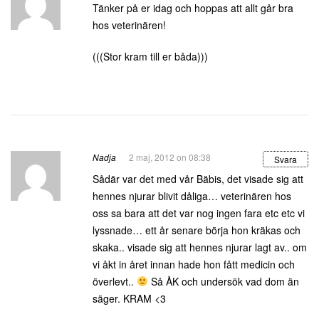
Tänker på er idag och hoppas att allt går bra
hos veterinären!
(((Stor kram till er båda)))
Nadja
2 maj, 2012 on 08:38
Svara
Sådär var det med vår Bäbis, det visade sig att
hennes njurar blivit dåliga… veterinären hos
oss sa bara att det var nog ingen fara etc etc vi
lyssnade… ett år senare börja hon kräkas och
skaka.. visade sig att hennes njurar lagt av.. om
vi åkt in året innan hade hon fått medicin och
överlevt..
Så ÅK och undersök vad dom än
säger. KRAM <3