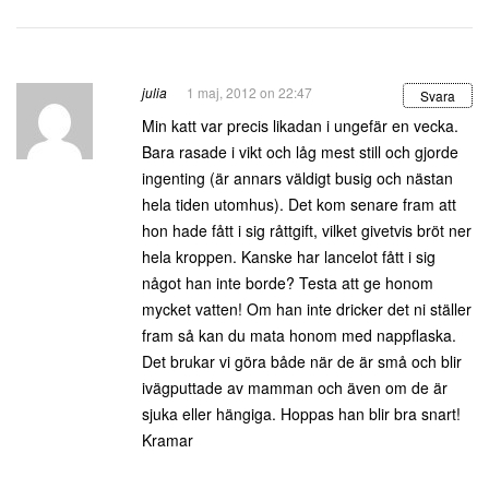
julia
1 maj, 2012 on 22:47
Svara
Min katt var precis likadan i ungefär en vecka.
Bara rasade i vikt och låg mest still och gjorde
ingenting (är annars väldigt busig och nästan
hela tiden utomhus). Det kom senare fram att
hon hade fått i sig råttgift, vilket givetvis bröt ner
hela kroppen. Kanske har lancelot fått i sig
något han inte borde? Testa att ge honom
mycket vatten! Om han inte dricker det ni ställer
fram så kan du mata honom med nappflaska.
Det brukar vi göra både när de är små och blir
ivägputtade av mamman och även om de är
sjuka eller hängiga. Hoppas han blir bra snart!
Kramar