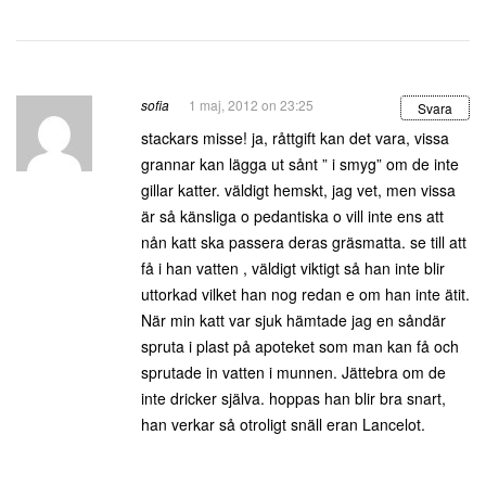
sofia
1 maj, 2012 on 23:25
Svara
stackars misse! ja, råttgift kan det vara, vissa
grannar kan lägga ut sånt ” i smyg” om de inte
gillar katter. väldigt hemskt, jag vet, men vissa
är så känsliga o pedantiska o vill inte ens att
nån katt ska passera deras gräsmatta. se till att
få i han vatten , väldigt viktigt så han inte blir
uttorkad vilket han nog redan e om han inte ätit.
När min katt var sjuk hämtade jag en såndär
spruta i plast på apoteket som man kan få och
sprutade in vatten i munnen. Jättebra om de
inte dricker själva. hoppas han blir bra snart,
han verkar så otroligt snäll eran Lancelot.