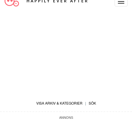
HAPPILY EVER AFTER
Toggle
Navigat
VISA ARKIV & KATEGORIER
|
SÖK