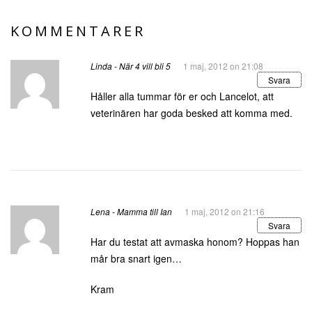
KOMMENTARER
Linda - När 4 vill bli 5
1 maj, 2012 on 21:08
Svara
Håller alla tummar för er och Lancelot, att
veterinären har goda besked att komma med.
Lena - Mamma till Ian
1 maj, 2012 on 21:16
Svara
Har du testat att avmaska honom? Hoppas han
mår bra snart igen…
Kram