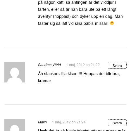
på någon katt, så antingen är det vilddjur i
farten, eller så är han bara ute på ett långt
äventyr (hoppas!) och dyker upp en dag. Man
fäster sig så lätt vid sina bäbis-missar!
Sandras Värld
1 maj, 2012 on 21:22
Svara
Åh stackars lilla kisen!!!! Hoppas det blir bra,
kramar
Malin
1 maj, 2012 on 21:24
Svara
Usch det är så himla jobbigt när ens misse mår