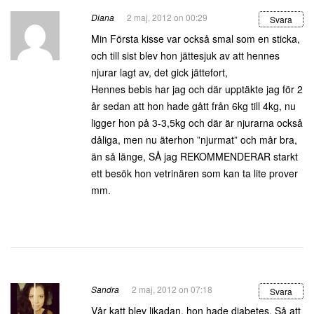
Diana
2 maj, 2012 on 00:29
Svara
Min Första kisse var också smal som en sticka,
och till sist blev hon jättesjuk av att hennes
njurar lagt av, det gick jättefort,
Hennes bebis har jag och där upptäkte jag för 2
år sedan att hon hade gått från 6kg till 4kg, nu
ligger hon på 3-3,5kg och där är njurarna också
dåliga, men nu äterhon ”njurmat” och mår bra,
än så länge, SÅ jag REKOMMENDERAR starkt
ett besök hon vetrinären som kan ta lite prover
mm.
Sandra
2 maj, 2012 on 07:18
Svara
Vår katt blev likadan, hon hade diabetes. Så att