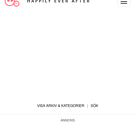
HAPPILY EVER AFTER
Toggle
Navigat
VISA ARKIV & KATEGORIER
|
SÖK