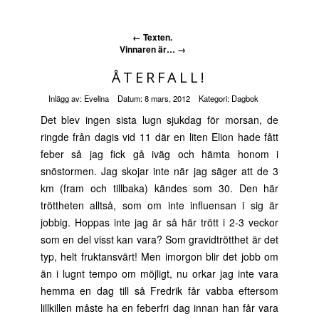
←
Texten.
Vinnaren är…
→
ÅTERFALL!
Inlägg av:
Evelina
Datum:
8 mars, 2012
Kategori:
Dagbok
Det blev ingen sista lugn sjukdag för morsan, de
ringde från dagis vid 11 där en liten Elion hade fått
feber så jag fick gå iväg och hämta honom i
snöstormen. Jag skojar inte när jag säger att de 3
km (fram och tillbaka) kändes som 30. Den här
tröttheten alltså, som om inte influensan i sig är
jobbig. Hoppas inte jag är så här trött i 2-3 veckor
som en del visst kan vara? Som gravidtrötthet är det
typ, helt fruktansvärt! Men imorgon blir det jobb om
än i lugnt tempo om möjligt, nu orkar jag inte vara
hemma en dag till så Fredrik får vabba eftersom
lillkillen måste ha en feberfri dag innan han får vara