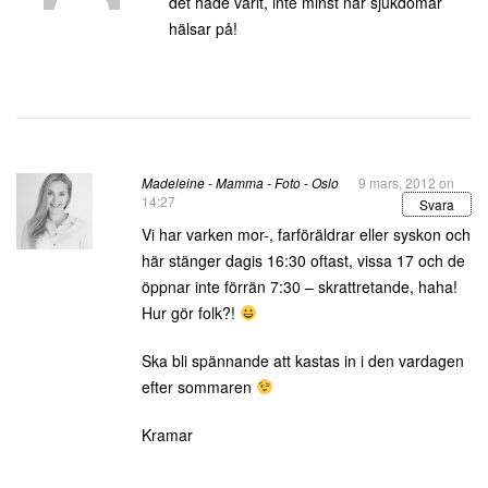
det hade varit, inte minst när sjukdomar
hälsar på!
Madeleine - Mamma - Foto - Oslo
9 mars, 2012 on
14:27
Svara
Vi har varken mor-, farföräldrar eller syskon och
här stänger dagis 16:30 oftast, vissa 17 och de
öppnar inte förrän 7:30 – skrattretande, haha!
Hur gör folk?!
Ska bli spännande att kastas in i den vardagen
efter sommaren
Kramar