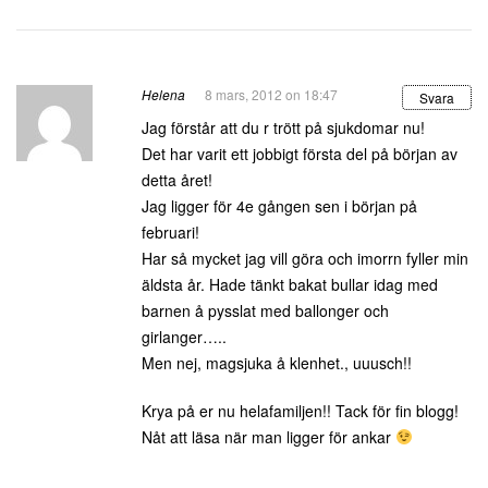
Helena
8 mars, 2012 on 18:47
Svara
Jag förstår att du r trött på sjukdomar nu!
Det har varit ett jobbigt första del på början av
detta året!
Jag ligger för 4e gången sen i början på
februari!
Har så mycket jag vill göra och imorrn fyller min
äldsta år. Hade tänkt bakat bullar idag med
barnen å pysslat med ballonger och
girlanger…..
Men nej, magsjuka å klenhet., uuusch!!
Krya på er nu helafamiljen!! Tack för fin blogg!
Nåt att läsa när man ligger för ankar