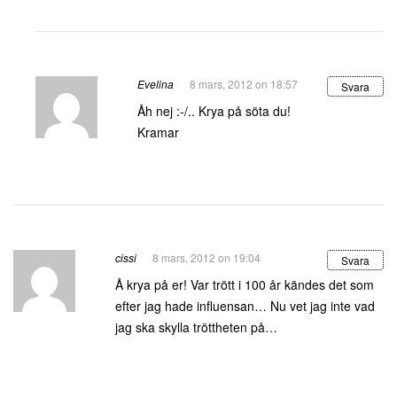
Evelina
8 mars, 2012 on 18:57
Svara
Åh nej :-/.. Krya på söta du!
Kramar
cissi
8 mars, 2012 on 19:04
Svara
Å krya på er! Var trött i 100 år kändes det som
efter jag hade influensan… Nu vet jag inte vad
jag ska skylla tröttheten på…