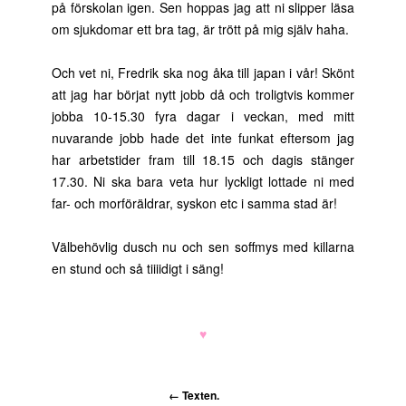
på förskolan igen. Sen hoppas jag att ni slipper läsa
om sjukdomar ett bra tag, är trött på mig själv haha.
Och vet ni, Fredrik ska nog åka till japan i vår! Skönt
att jag har börjat nytt jobb då och troligtvis kommer
jobba 10-15.30 fyra dagar i veckan, med mitt
nuvarande jobb hade det inte funkat eftersom jag
har arbetstider fram till 18.15 och dagis stänger
17.30. Ni ska bara veta hur lyckligt lottade ni med
far- och morföräldrar, syskon etc i samma stad är!
Välbehövlig dusch nu och sen soffmys med killarna
en stund och så tiiiidigt i säng!
♥
←
Texten.