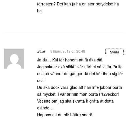
förresten? Det kan ju ha en stor betydelse ha
ha.
Sofie
8 mars, 2012 on 20:48
Svara
Ja du… Kul för honom att få åka dit!
Jag saknar oxå släkt i vår närhet så vi får förlita
oss på vänner de gånger då det kör ihop sig för
oss!
Du ska dock vara glad att han inte jobbar borta
så mycket. I vår är min man borta i 12veckor!
Vet inte om jag ska skratta lr gråta åt detta
elände…
Hoppas att du blir bättre snart!