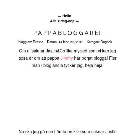
←
Hello
Alla ♥ dag-dejt
→
PAPPABLOGGARE!
Inlägg av:
Evelina
Datum:
14 februari, 2012
Kategori:
Dagbok
Om ni saknar Jastin&Co lika mycket som vi kan jag
tipsa er om att pappa
Jimmy
har börjat blogga! Fler
män i bloglandia tycker jag, heja heja!
Nu ska jag gå och hämta en kille som saknar Jastin