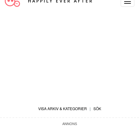
HAPPILY EVER AFTER
Toggle
Navigat
VISA ARKIV & KATEGORIER
|
SÖK