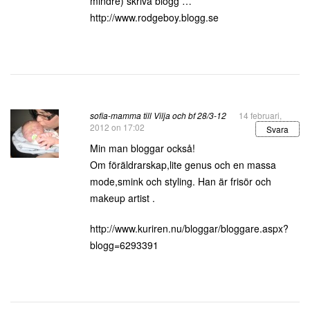
mindre) skriva blogg …
http://www.rodgeboy.blogg.se
sofia-mamma till Vilja och bf 28/3-12
14 februari,
2012 on 17:02
Svara
Min man bloggar också!
Om föräldrarskap,lite genus och en massa
mode,smink och styling. Han är frisör och
makeup artist .
http://www.kuriren.nu/bloggar/bloggare.aspx?
blogg=6293391