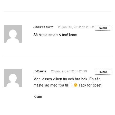
Sandras Värld
26 januari, 2012 on 20:52
Svara
Så himla smart & fint! kram
Pyttianna
26 januari, 2012 on 21:29
Svara
Men jösses vilken fin och bra bok. En sån
måste jag med fixa till F.
Tack för tipset!
Kram