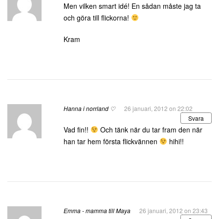
Men vilken smart idé! En sådan måste jag ta
och göra till flickorna!
Kram
Hanna i norrland ♡
26 januari, 2012 on 22:02
Svara
Vad fin!!
Och tänk när du tar fram den när
han tar hem första flickvännen
hihi!!
Emma - mamma till Maya
26 januari, 2012 on 23:43