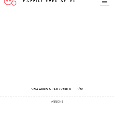
HAPPILY EVER AFTER
Toggle
Navigat
VISA ARKIV & KATEGORIER
|
SÖK