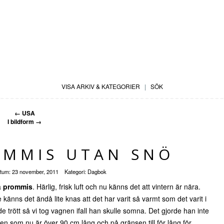
VISA ARKIV & KATEGORIER
|
SÖK
←
USA
I bildform
→
OMMIS UTAN SNÖ
tum:
23 november, 2011
Kategori:
Dagbok
på
prommis
. Härlig, frisk luft och nu känns det att vintern är nära.
e känns det ändå lite knas att det har varit så varmt som det varit i
 trött så vi tog vagnen ifall han skulle somna. Det gjorde han inte
 killen som nu är över 90 cm lång och på gränsen till för lång för