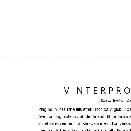
VINTERPR
Inlägg av:
Evelina
Da
Idag höll vi oss inne tills efter lunch då vi gick ut 
Även om jag njuter av att det är snöfritt fortfarand
slutet av november. Tänkte cykla men Elion verkade
men han fick ju sitta och vila lite i alla fall. Stora