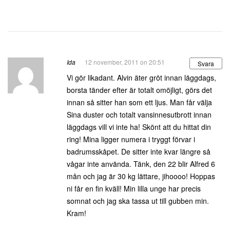
Ida
12 november, 2011 on 20:51
Svara
Vi gör likadant. Alvin äter gröt innan läggdags,
borsta tänder efter är totalt omöjligt, görs det
innan så sitter han som ett ljus. Man får välja
Sina duster och totalt vansinnesutbrott innan
läggdags vill vi inte ha! Skönt att du hittat din
ring! Mina ligger numera i tryggt förvar i
badrumsskåpet. De sitter inte kvar längre så
vågar inte använda. Tänk, den 22 blir Alfred 6
mån och jag är 30 kg lättare, jihoooo! Hoppas
ni får en fin kväll! Min lilla unge har precis
somnat och jag ska tassa ut till gubben min.
Kram!