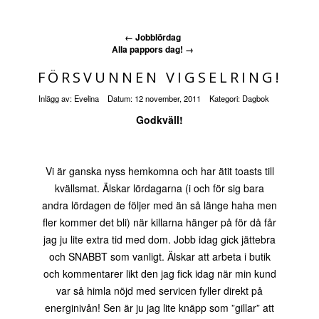
←
Jobblördag
Alla pappors dag!
→
FÖRSVUNNEN VIGSELRING!
Inlägg av:
Evelina
Datum:
12 november, 2011
Kategori:
Dagbok
Godkväll!
Vi är ganska nyss hemkomna och har ätit toasts till
kvällsmat. Älskar lördagarna (i och för sig bara
andra lördagen de följer med än så länge haha men
fler kommer det bli) när killarna hänger på för då får
jag ju lite extra tid med dom. Jobb idag gick jättebra
och SNABBT som vanligt. Älskar att arbeta i butik
och kommentarer likt den jag fick idag när min kund
var så himla nöjd med servicen fyller direkt på
energinivån! Sen är ju jag lite knäpp som ”gillar” att