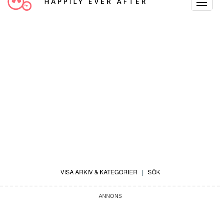
HAPPILY EVER AFTER
Toggle
Navigat
VISA ARKIV & KATEGORIER
|
SÖK