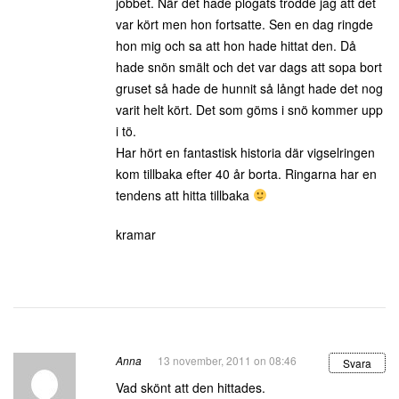
jobbet. När det hade plogats trodde jag att det
var kört men hon fortsatte. Sen en dag ringde
hon mig och sa att hon hade hittat den. Då
hade snön smält och det var dags att sopa bort
gruset så hade de hunnit så långt hade det nog
varit helt kört. Det som göms i snö kommer upp
i tö.
Har hört en fantastisk historia där vigselringen
kom tillbaka efter 40 år borta. Ringarna har en
tendens att hitta tillbaka
kramar
Anna
13 november, 2011 on 08:46
Svara
Vad skönt att den hittades.