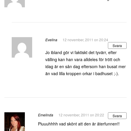
Evelina
12 november, 2011 on 20:24
Svara
Jo ibland gör vi faktiskt det tyvärr, efter
välling kan han vara alldeles för trött och
idag är en sån dag eftersom han busat mer
än vad lilla kroppen orkar i badhuset ;-).
Emelinda
12 november, 2011 on 20:22
Svara
Piuuuhhhh vad skönt att den är återfunnen!!