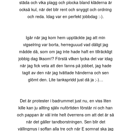
städa och vika plagg och plocka bland kläderna är
också kul, när det blir rent och snyggt och ordning
och reda. Idag var en perfekt jobbdag :-).
Igår när jag kom hem upptäckte jag att min
vigselring var borta, herreguuud vad dåligt jag
mådde då, som om jag inte hade haft en tillräckligt
jobbig dag liksom!? Förstå vilken lycka det var idag
när jag fick veta att den fanns på jobbet, jag hade
tagit av den när jag tvättade händerna och sen
glömt den. Lite tankspridd just då ja ;-)…
Det är protester i badrummet just nu, en viss liten
kille kan ju allting själv nuförtiden förstår ni och han
och pappan är väl inte helt överrens om att det är så
när det gäller tandborstningen. Sen blir det
vällingmys i soffan alla tre och när E somnat ska jag