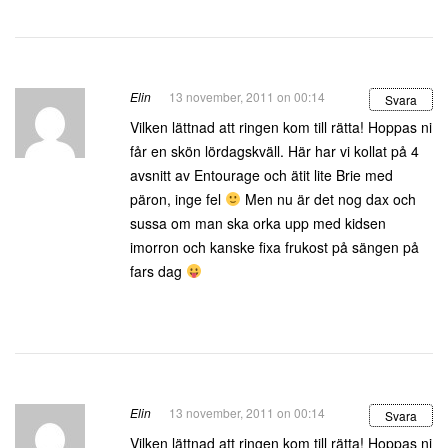
Elin
13 november, 2011 on 00:14
Svara
Vilken lättnad att ringen kom till rätta! Hoppas ni
får en skön lördagskväll. Här har vi kollat på 4
avsnitt av Entourage och ätit lite Brie med
päron, inge fel
Men nu är det nog dax och
sussa om man ska orka upp med kidsen
imorron och kanske fixa frukost på sängen på
fars dag
Elin
13 november, 2011 on 00:14
Svara
Vilken lättnad att ringen kom till rätta! Hoppas ni