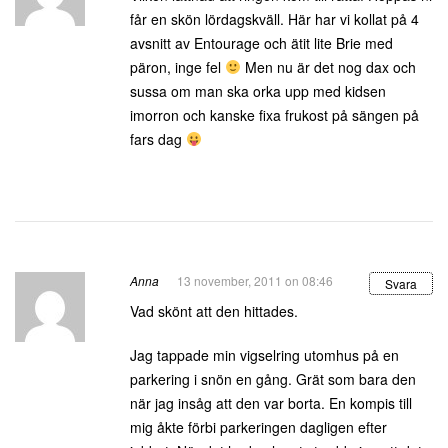
får en skön lördagskväll. Här har vi kollat på 4
avsnitt av Entourage och ätit lite Brie med
päron, inge fel
Men nu är det nog dax och
sussa om man ska orka upp med kidsen
imorron och kanske fixa frukost på sängen på
fars dag
Anna
13 november, 2011 on 08:46
Svara
Vad skönt att den hittades.
Jag tappade min vigselring utomhus på en
parkering i snön en gång. Grät som bara den
när jag insåg att den var borta. En kompis till
mig åkte förbi parkeringen dagligen efter