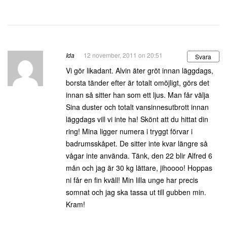
Ida
12 november, 2011 on 20:51
Svara
Vi gör likadant. Alvin äter gröt innan läggdags,
borsta tänder efter är totalt omöjligt, görs det
innan så sitter han som ett ljus. Man får välja
Sina duster och totalt vansinnesutbrott innan
läggdags vill vi inte ha! Skönt att du hittat din
ring! Mina ligger numera i tryggt förvar i
badrumsskåpet. De sitter inte kvar längre så
vågar inte använda. Tänk, den 22 blir Alfred 6
mån och jag är 30 kg lättare, jihoooo! Hoppas
ni får en fin kväll! Min lilla unge har precis
somnat och jag ska tassa ut till gubben min.
Kram!