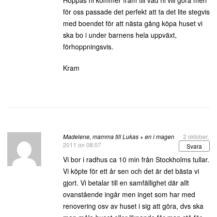
Hoppas ni kommer fram till vad ni vill göra men
för oss passade det perfekt att ta det lite stegvis
med boendet för att nästa gång köpa huset vi
ska bo i under barnens hela uppväxt,
förhoppningsvis.
Kram
Madelene, mamma till Lukas + en i magen
2 oktober,
2011 on 08:07
Svara
Vi bor i radhus ca 10 min från Stockholms tullar.
Vi köpte för ett år sen och det är det bästa vi
gjort. Vi betalar till en samfällighet där allt
ovanstående ingår men inget som har med
renovering osv av huset i sig att göra, dvs ska