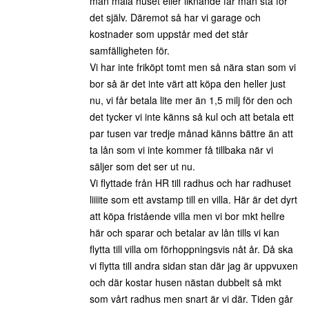
man måla huset eller liknande får man stå för
det själv. Däremot så har vi garage och
kostnader som uppstår med det står
samfälligheten för.
Vi har inte friköpt tomt men så nära stan som vi
bor så är det inte värt att köpa den heller just
nu, vi får betala lite mer än 1,5 milj för den och
det tycker vi inte känns så kul och att betala ett
par tusen var tredje månad känns bättre än att
ta lån som vi inte kommer få tillbaka när vi
säljer som det ser ut nu.
Vi flyttade från HR till radhus och har radhuset
liiiite som ett avstamp till en villa. Här är det dyrt
att köpa fristående villa men vi bor mkt hellre
här och sparar och betalar av lån tills vi kan
flytta till villa om förhoppningsvis nåt år. Då ska
vi flytta till andra sidan stan där jag är uppvuxen
och där kostar husen nästan dubbelt så mkt
som vårt radhus men snart är vi där. Tiden går