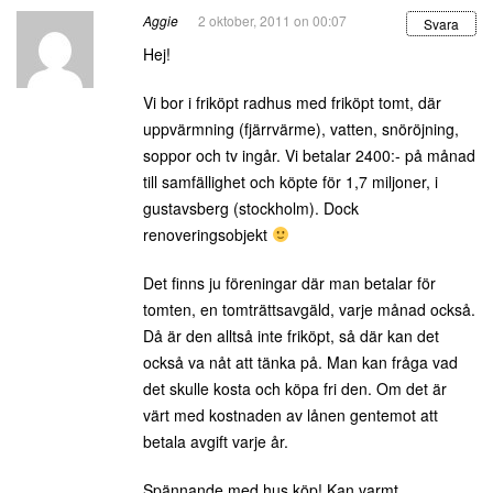
Aggie
2 oktober, 2011 on 00:07
Svara
Hej!
Vi bor i friköpt radhus med friköpt tomt, där
uppvärmning (fjärrvärme), vatten, snöröjning,
soppor och tv ingår. Vi betalar 2400:- på månad
till samfällighet och köpte för 1,7 miljoner, i
gustavsberg (stockholm). Dock
renoveringsobjekt
Det finns ju föreningar där man betalar för
tomten, en tomträttsavgäld, varje månad också.
Då är den alltså inte friköpt, så där kan det
också va nåt att tänka på. Man kan fråga vad
det skulle kosta och köpa fri den. Om det är
värt med kostnaden av lånen gentemot att
betala avgift varje år.
Spännande med hus köp! Kan varmt