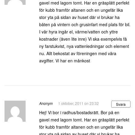
gavel med lagom tomt. Har en gräsplätt perfekt
för kubb framför altanen och en ungefär lika
stor yta på sidan av huset där vi brukar ha
båten på vintern och grusinfart med plats för bil.
I vår hyra ingår el, värme/vatten och yttre
kostnader (även lite inre) Vi ska exempelvis få
ny farstukvist, nya vattenledningar och element
nu. Allt bekostat av föreningen med våra
avgifter. Vi har en månkost
Anonym
1 oktober, 2011 on 23:32
Svara
Hej! Vi bor i radhus/bostadsrätt. Bor på en
gavel med lagom tomt. Har en gräsplätt perfekt
för kubb framför altanen och en ungefär lika
stor yta på sidan av huset där vi brukar ha