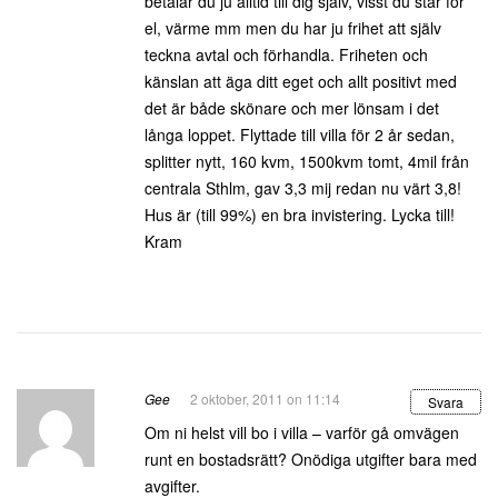
betalar du ju alltid till dig själv, visst du står för
el, värme mm men du har ju frihet att själv
teckna avtal och förhandla. Friheten och
känslan att äga ditt eget och allt positivt med
det är både skönare och mer lönsam i det
långa loppet. Flyttade till villa för 2 år sedan,
splitter nytt, 160 kvm, 1500kvm tomt, 4mil från
centrala Sthlm, gav 3,3 mij redan nu värt 3,8!
Hus är (till 99%) en bra invistering. Lycka till!
Kram
Gee
2 oktober, 2011 on 11:14
Svara
Om ni helst vill bo i villa – varför gå omvägen
runt en bostadsrätt? Onödiga utgifter bara med
avgifter.