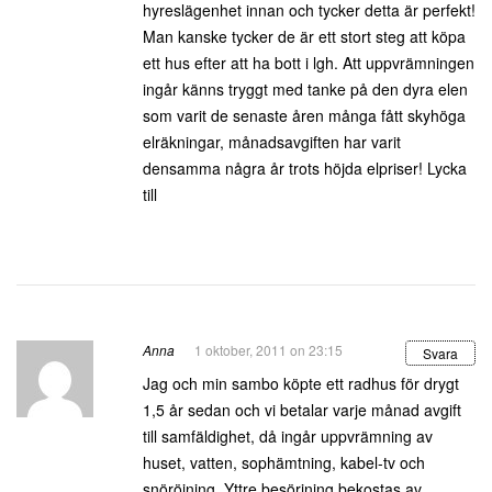
hyreslägenhet innan och tycker detta är perfekt!
Man kanske tycker de är ett stort steg att köpa
ett hus efter att ha bott i lgh. Att uppvrämningen
ingår känns tryggt med tanke på den dyra elen
som varit de senaste åren många fått skyhöga
elräkningar, månadsavgiften har varit
densamma några år trots höjda elpriser! Lycka
till
Anna
1 oktober, 2011 on 23:15
Svara
Jag och min sambo köpte ett radhus för drygt
1,5 år sedan och vi betalar varje månad avgift
till samfäldighet, då ingår uppvrämning av
huset, vatten, sophämtning, kabel-tv och
snöröjning. Yttre besörjning bekostas av