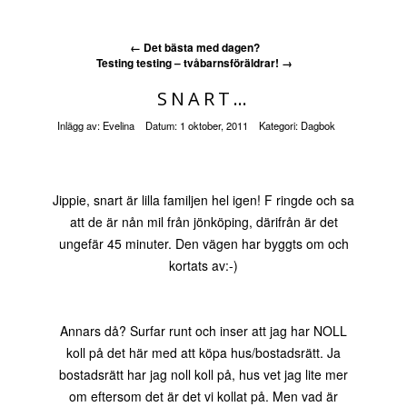
←
Det bästa med dagen?
Testing testing – tvåbarnsföräldrar!
→
SNART…
Inlägg av:
Evelina
Datum:
1 oktober, 2011
Kategori:
Dagbok
Jippie, snart är lilla familjen hel igen! F ringde och sa
att de är nån mil från jönköping, därifrån är det
ungefär 45 minuter. Den vägen har byggts om och
kortats av:-)
Annars då? Surfar runt och inser att jag har NOLL
koll på det här med att köpa hus/bostadsrätt. Ja
bostadsrätt har jag noll koll på, hus vet jag lite mer
om eftersom det är det vi kollat på. Men vad är