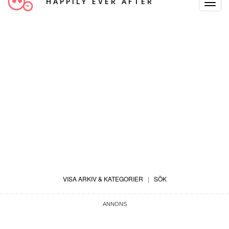
HAPPILY EVER AFTER
Toggle
Navigat
VISA ARKIV & KATEGORIER
|
SÖK