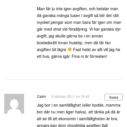
Man får ju inte igen avgiften, och betalar man
då ganska många tusen i avgift så blir det rätt
mycket pengar som man bara får igen om man
går med vinst vid försäljning. Vi har ganska dyr
avgift, jag skulle gärna bo i en annan
bostadsrätt innan husköp, men då får fan
avgiften bli lägre
Fast helst av allt vill jag ha
ett hus, gärna igår. Fina ni är förresten!
Catrin
2 oktober, 2011 on 15:42
Svara
Jag bor i en samfällighet (eller bodde, mamma
bor där nu men äger halva). att tänka på då är
att se till att ekonomin i samfälligheten är bra.
annars kan dom chockhöja avgiften ifall