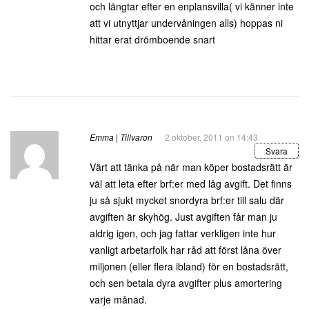
och längtar efter en enplansvilla( vi känner inte
att vi utnyttjar undervåningen alls) hoppas ni
hittar erat drömboende snart
Emma | Tillvaron
2 oktober, 2011 on 14:43
Svara
Värt att tänka på när man köper bostadsrätt är
väl att leta efter brf:er med låg avgift. Det finns
ju så sjukt mycket snordyra brf:er till salu där
avgiften är skyhög. Just avgiften får man ju
aldrig igen, och jag fattar verkligen inte hur
vanligt arbetarfolk har råd att först låna över
miljonen (eller flera ibland) för en bostadsrätt,
och sen betala dyra avgifter plus amortering
varje månad.