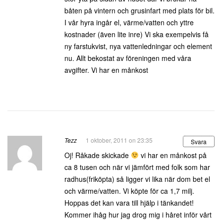
båten på vintern och grusinfart med plats för bil.
I vår hyra ingår el, värme/vatten och yttre
kostnader (även lite inre) Vi ska exempelvis få
ny farstukvist, nya vattenledningar och element
nu. Allt bekostat av föreningen med våra
avgifter. Vi har en månkost
Tezz
1 oktober, 2011 on 23:35
Svara
Oj! Råkade skickade
vi har en månkost på
ca 8 tusen och när vi jämfört med folk som har
radhus(friköpta) så ligger vi lika när dom bet el
och värme/vatten. Vi köpte för ca 1,7 milj.
Hoppas det kan vara till hjälp i tänkandet!
Kommer ihåg hur jag drog mig i håret inför vårt