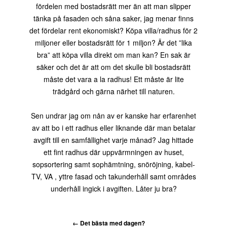
fördelen med bostadsrätt mer än att man slipper
tänka på fasaden och såna saker, jag menar finns
det fördelar rent ekonomiskt? Köpa villa/radhus för 2
miljoner eller bostadsrätt för 1 miljon? Är det ”lika
bra” att köpa villa direkt om man kan? En sak är
säker och det är att om det skulle bli bostadsrätt
måste det vara a la radhus! Ett måste är lite
trädgård och gärna närhet till naturen.
Sen undrar jag om nån av er kanske har erfarenhet
av att bo i ett radhus eller liknande där man betalar
avgift till en samfällighet varje månad? Jag hittade
ett fint radhus där uppvärmningen av huset,
sopsortering samt sophämtning, snöröjning, kabel-
TV, VA , yttre fasad och takunderhåll samt områdes
underhåll ingick i avgiften. Låter ju bra?
←
Det bästa med dagen?