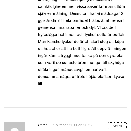
samfäldigheten men vissa saker får man utföra
själv ex målning. Dessutom har vi städdagar 2
ggr/ år då vi i hela området hjälps åt att rensa i
gemensamma rabatter och dyl. Vi bodde i
hyreslägenhet innan och tycker detta är perfekt!
Man kanske tycker de är ett stort steg att köpa
ett hus efter att ha bott i lgh. Att uppvrämningen
ingår känns tryggt med tanke på den dyra elen
som varit de senaste åren många fått skyhöga
elräkningar, månadsavgiften har varit
densamma några år trots höjda elpriser! Lycka
till
Helen
1 oktober, 2011 on 23:27
Svara