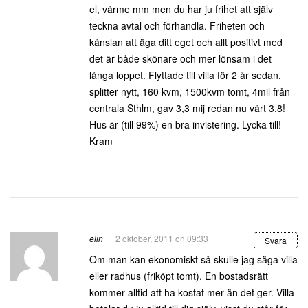
el, värme mm men du har ju frihet att själv
teckna avtal och förhandla. Friheten och
känslan att äga ditt eget och allt positivt med
det är både skönare och mer lönsam i det
långa loppet. Flyttade till villa för 2 år sedan,
splitter nytt, 160 kvm, 1500kvm tomt, 4mil från
centrala Sthlm, gav 3,3 mij redan nu värt 3,8!
Hus är (till 99%) en bra invistering. Lycka till!
Kram
elin
2 oktober, 2011 on 09:33
Svara
Om man kan ekonomiskt så skulle jag säga villa
eller radhus (friköpt tomt). En bostadsrätt
kommer alltid att ha kostat mer än det ger. Villa