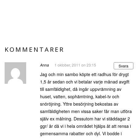
KOMMENTARER
Anna
1 oktober, 2011 on 23:15
Svara
Jag och min sambo köpte ett radhus för drygt
1,5 år sedan och vi betalar varje månad avgift
till samfäldighet, då ingår uppvrämning av
huset, vatten, sophämtning, kabel-tv och
snöröjning. Yttre besörjning bekostas av
samfäldigheten men vissa saker får man utföra
själv ex målning. Dessutom har vi städdagar 2
ggr/ år då vi i hela området hjälps åt att rensa i
gemensamma rabatter och dyl. Vi bodde i