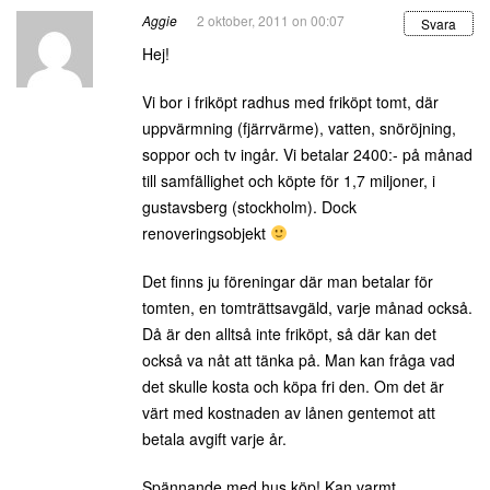
Aggie
2 oktober, 2011 on 00:07
Svara
Hej!
Vi bor i friköpt radhus med friköpt tomt, där
uppvärmning (fjärrvärme), vatten, snöröjning,
soppor och tv ingår. Vi betalar 2400:- på månad
till samfällighet och köpte för 1,7 miljoner, i
gustavsberg (stockholm). Dock
renoveringsobjekt
Det finns ju föreningar där man betalar för
tomten, en tomträttsavgäld, varje månad också.
Då är den alltså inte friköpt, så där kan det
också va nåt att tänka på. Man kan fråga vad
det skulle kosta och köpa fri den. Om det är
värt med kostnaden av lånen gentemot att
betala avgift varje år.
Spännande med hus köp! Kan varmt