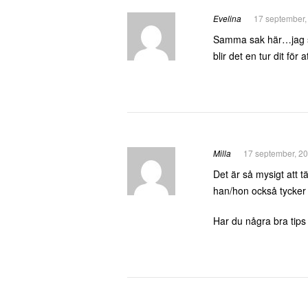
Evelina
17 september,
Samma sak här…jag sn
blir det en tur dit för a
Milla
17 september, 20
Det är så mysigt att t
han/hon också tycker
Har du några bra tips 