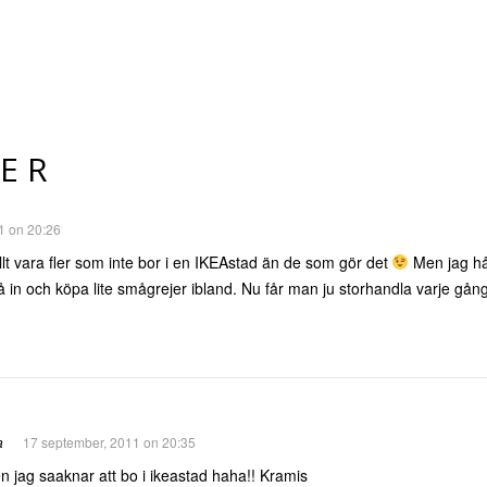
ER
1 on 20:26
allt vara fler som inte bor i en IKEAstad än de som gör det
Men jag hå
in och köpa lite smågrejer ibland. Nu får man ju storhandla varje gån
a
17 september, 2011 on 20:35
n jag saaknar att bo i ikeastad haha!! Kramis