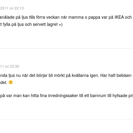
 2011 on 22:13
ålade på ljus tills förra veckan när mamma o pappa var på IKEA och 
tt fylla på ljus och servett lagret =)
11 on 23:30
ända ljus nu när det börjar bli mörkt på kvällarna igen. Har haft bebise
 det.
på var man kan hitta fina inredningssaker till ett barnrum till hyfsade p