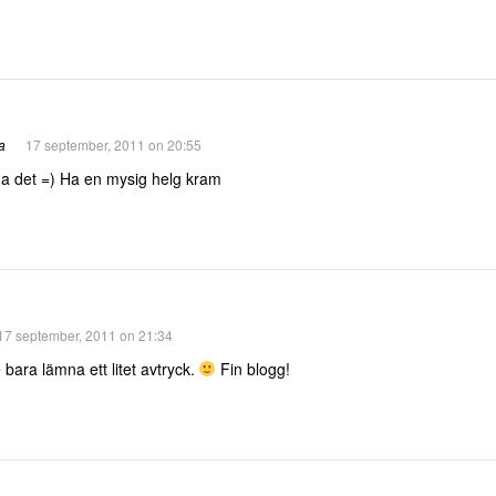
a
17 september, 2011 on 20:55
ha det =) Ha en mysig helg kram
17 september, 2011 on 21:34
e bara lämna ett litet avtryck.
Fin blogg!