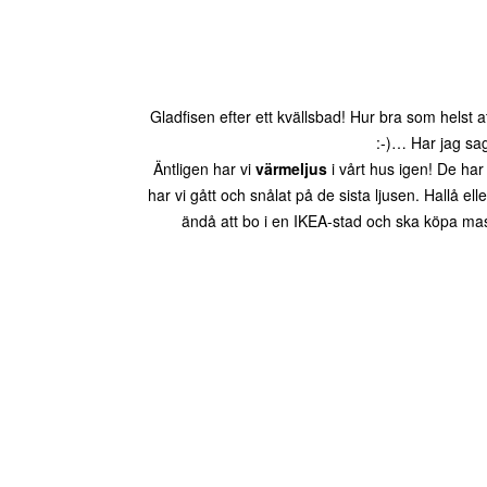
Gladfisen efter ett kvällsbad! Hur bra som helst
:-)… Har jag sa
Äntligen har vi
värmeljus
i vårt hus igen! De ha
har vi gått och snålat på de sista ljusen. Hallå el
ändå att bo i en IKEA-stad och ska köpa mas