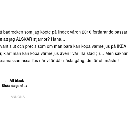
 att badrocken som jag köpte på lindex våren 2010 fortfarande passar
gt att jag ÄLSKAR stjärnor? Haha…
r varit slut och precis som om man bara kan köpa värmeljus på IKEA
ler, klart man kan köpa värmeljus även i vår lilla stad ;-)… Men saknar
samassamassa ljus när vi är där nästa gång, det är ett måste!!
←
All black
Sista dagen!
→