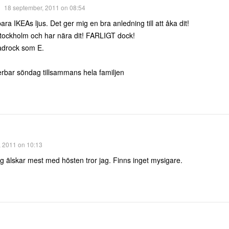
18 september, 2011 on 08:54
a IKEAs ljus. Det ger mig en bra anledning till att åka dit!
tockholm och har nära dit! FARLIGT dock!
adrock som E.
rbar söndag tillsammans hela familjen
, 2011 on 10:13
 jag älskar mest med hösten tror jag. Finns inget mysigare.