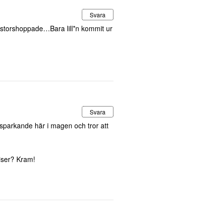
Svara
storshoppade…Bara lill*n kommit ur
Svara
n sparkande här i magen och tror att
riser? Kram!