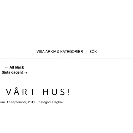
VISA ARKIV & KATEGORIER
|
SÖK
←
All black
Sista dagen!
→
I VÅRT HUS!
tum:
17 september, 2011
Kategori:
Dagbok