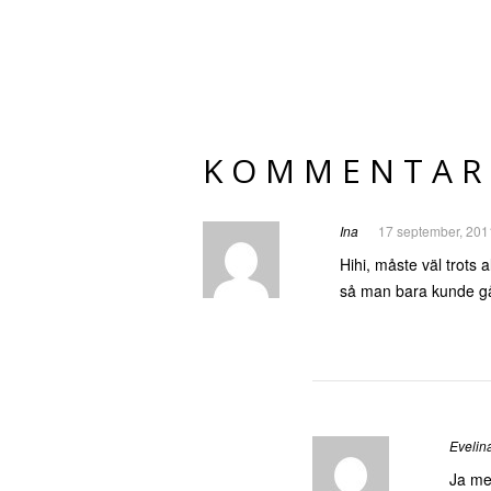
KOMMENTAR
Ina
17 september, 201
Hihi, måste väl trots 
så man bara kunde gå 
Evelin
Ja me