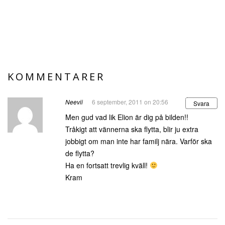
KOMMENTARER
Neevii
6 september, 2011 on 20:56
Svara
Men gud vad lik Elion är dig på bilden!!
Tråkigt att vännerna ska flytta, blir ju extra
jobbigt om man inte har familj nära. Varför ska
de flytta?
Ha en fortsatt trevlig kväll!
Kram