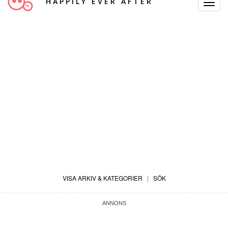
HAPPILY EVER AFTER
Toggle
Navigat
VISA ARKIV & KATEGORIER
|
SÖK