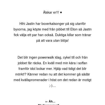
Älskar er!!! ♥
Hihi Jastin har boxerkalsonger på sig utanför
byxorna, jag köpte med från jobbet till Elion så Jastin
fick välja ett par han också. Duktiga killar som tränar
på att vara utan blöja!
Det blir ingen powerwalk idag, cykel till och från
jobbet får räcka. En kväll med min kära i soffan
framför idol lockar mer. Hjälp vad tidigt det blir
mörkt!? Känner redan nu att det kommer gå sådär
med kvällspromenader i höst om det redan är motigt
;-)…
←
Åh…