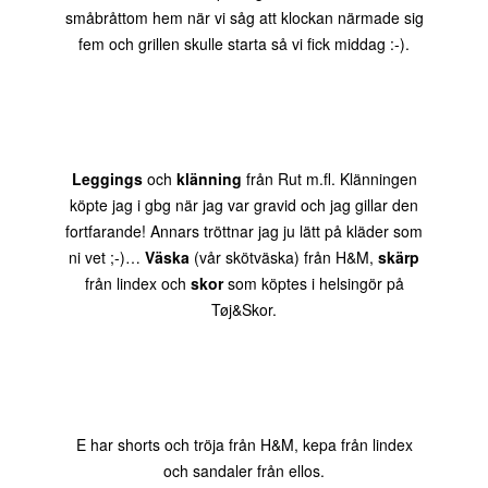
småbråttom hem när vi såg att klockan närmade sig
fem och grillen skulle starta så vi fick middag :-).
Leggings
och
klänning
från Rut m.fl. Klänningen
köpte jag i gbg när jag var gravid och jag gillar den
fortfarande! Annars tröttnar jag ju lätt på kläder som
ni vet ;-)…
Väska
(vår skötväska) från H&M,
skärp
från lindex och
skor
som köptes i helsingör på
Tøj&Skor.
E har shorts och tröja från H&M, kepa från lindex
och sandaler från ellos.