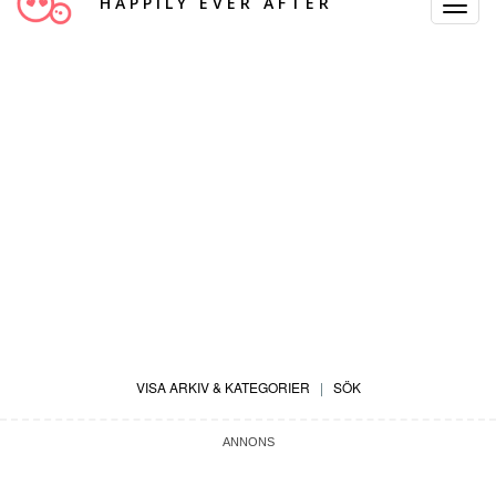
HAPPILY EVER AFTER
Toggle
Navigat
VISA ARKIV & KATEGORIER
|
SÖK