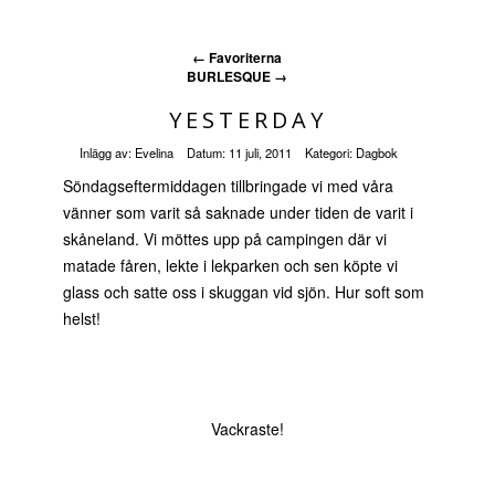
←
Favoriterna
BURLESQUE
→
YESTERDAY
Inlägg av:
Evelina
Datum:
11 juli, 2011
Kategori:
Dagbok
Söndagseftermiddagen tillbringade vi med våra
vänner som varit så saknade under tiden de varit i
skåneland. Vi möttes upp på campingen där vi
matade fåren, lekte i lekparken och sen köpte vi
glass och satte oss i skuggan vid sjön. Hur soft som
helst!
Vackraste!