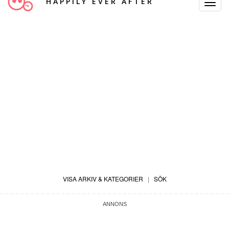
HAPPILY EVER AFTER
Toggle
Navigat
VISA ARKIV & KATEGORIER
|
SÖK