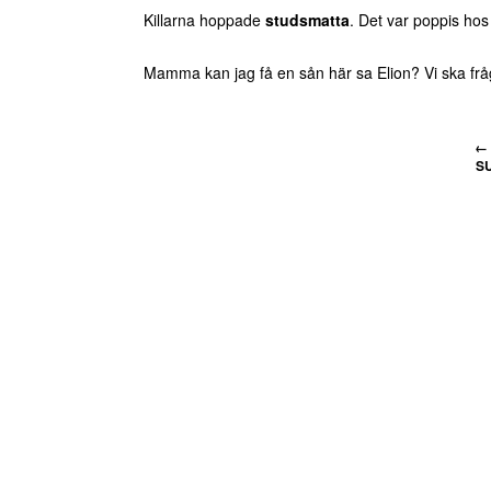
Killarna hoppade
studsmatta
. Det var poppis hos 
Mamma kan jag få en sån här sa Elion? Vi ska frå
←
S