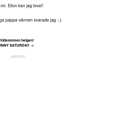
mr. Elion kan jag lova!!
ga pappa vännen svarade jag :-).
Välkommen helgen!
UNNY SATURDAY
→