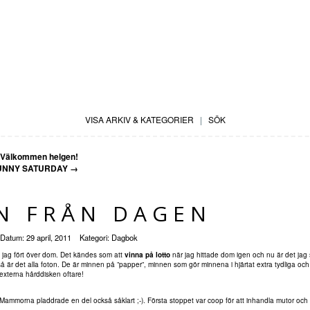
VISA ARKIV & KATEGORIER
|
SÖK
Välkommen helgen!
UNNY SATURDAY
→
N FRÅN DAGEN
Datum:
29 april, 2011
Kategori:
Dagbok
t jag fört över dom. Det kändes som att
vinna på lotto
när jag hittade dom igen och nu är det jag
så är det alla foton. De är minnen på ”papper”, minnen som gör minnena i hjärtat extra tydliga och li
l externa hårddisken oftare!
e. Mammorna pladdrade en del också såklart ;-). Första stoppet var coop för att inhandla mutor oc