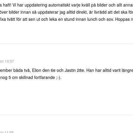
 haft! Vi har uppdatering automatiskt varje kväll på bilder och allt annat
ver bilder innan så uppdaterar jag alltid direkt, är livrädd att det ska 
ixa tvätt för att sen ut och leka en stund innan lunch och sov. Hoppas 
 on 10:37
vember båda två, Elion den 6e och Jastin 28e. Han har alltid varit längr
 nog 5 cm skillnad fortfarande ;-).
 on 11:36