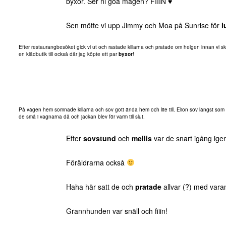
byxor. Ser ni goa magen? FIIIN ♥
Sen mötte vi upp Jimmy och Moa på Sunrise för
l
Efter restaurangbesöket gick vi ut och rastade killarna och pratade om helgen innan vi ski
en klädbutik till också där jag köpte ett par
byxor
!
På vägen hem somnade killarna och sov gott ända hem och lite till. Elion sov längst som va
de små i vagnarna då och jackan blev för varm till slut.
Efter
sovstund
och
mellis
var de snart igång ige
Föräldrarna också
Haha här satt de och
pratade
allvar (?) med vara
Grannhunden var snäll och fiiin!