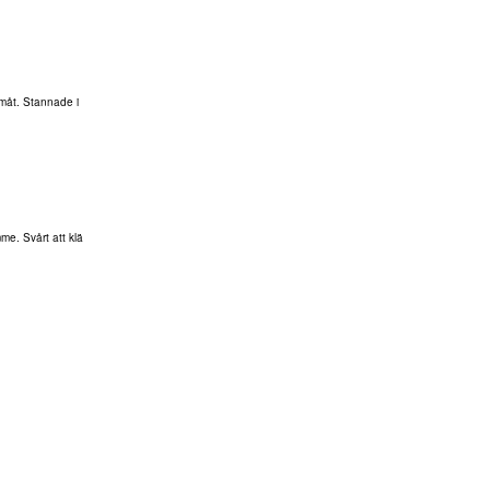
emåt. Stannade i
me. Svårt att klä