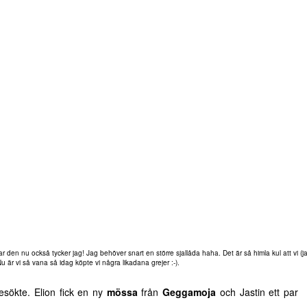
kar den nu också tycker jag! Jag behöver snart en större sjallåda haha. Det är så himla kul att vi (
Nu är vi så vana så idag köpte vi några likadana grejer :-).
esökte. Elion fick en ny
mössa
från
Geggamoja
och Jastin ett par