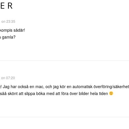
ER
1 on 23:35
kompis sådär!
ka gamla?
1 on 07:20
dig! Jag har också en mac, och jag kör en automatisk överföring/säkerhet
såå skönt att slippa böka med att föra över bilder hela tiden