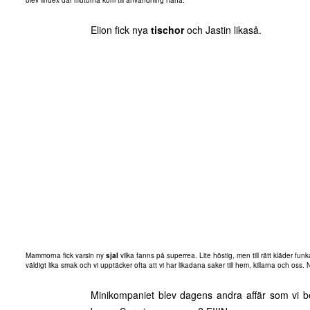
blev lindex där mutorna kom till användning haha.
Elion fick nya
tischor
och Jastin likaså.
Mammorna fick varsin ny
sjal
vilka fanns på superrea. Lite höstig, men till rätt kläder fun
väldigt lika smak och vi upptäcker ofta att vi har likadana saker till hem, killarna och oss. 
Minikompaniet blev dagens andra affär som vi b