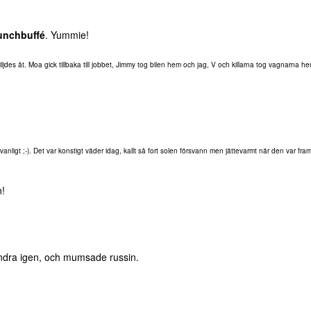
unchbuffé
. Yummie!
ljdes åt. Moa gick tillbaka till jobbet, Jimmy tog bilen hem och jag, V och killarna tog vagnarna h
nligt ;-). Det var konstigt väder idag, kallt så fort solen försvann men jättevarmt när den var fram
n!
ndra igen, och mumsade russin.