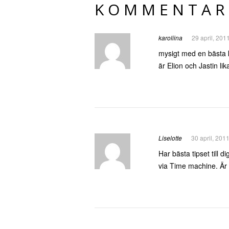
KOMMENTAR
karoliina
29 april, 201
mysigt med en bästa 
är Elion och Jastin li
Liselotte
30 april, 201
Har bästa tipset till 
via Time machine. Är 