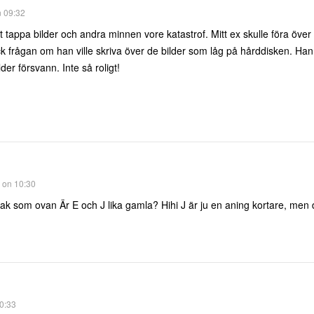
n 09:32
t tappa bilder och andra minnen vore katastrof. Mitt ex skulle föra över 
ck frågan om han ville skriva över de bilder som låg på hårddisken. Han
der försvann. Inte så roligt!
1 on 10:30
k som ovan Är E och J lika gamla? Hihi J är ju en aning kortare, men de
10:33