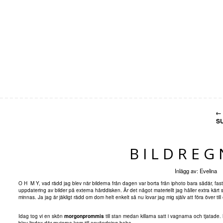
←
S
BILDREG
Inlägg av:
Evelina
O H M Y, vad rädd jag blev när bilderna från dagen var borta från iphoto bara sådär, fas
uppdatering av bilder på externa hårddisken. Är det något materiellt jag håller extra kärt 
minnas. Ja jag är jäkligt rädd om dom helt enkelt så nu lovar jag mig själv att föra över til
Idag tog vi en skön
morgonprommis
till stan medan killarna satt i vagnarna och tjatad