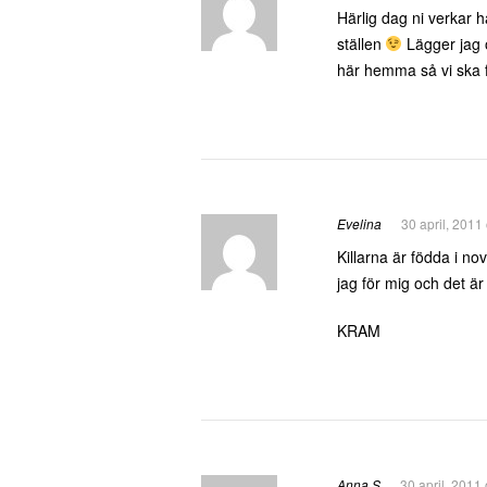
Härlig dag ni verkar ha
ställen
Lägger jag ö
här hemma så vi ska f
Evelina
30 april, 2011
Killarna är födda i no
jag för mig och det är
KRAM
Anna S
30 april, 2011