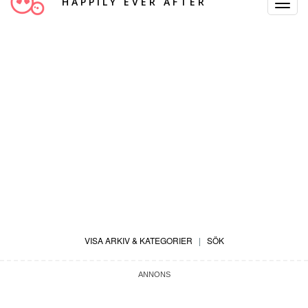
HAPPILY EVER AFTER
Toggle
Navigat
VISA ARKIV & KATEGORIER
|
SÖK