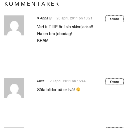
KOMMENTARER
♥ Anna S
20 april, 2011 on 13:21
Svara
Vad tuff lillE är i sin skinnjacka!!
Ha en bra jobbdag!
KRAM
Milla
20 april, 2011 on 15:44
Svara
Söta bilder på er två!