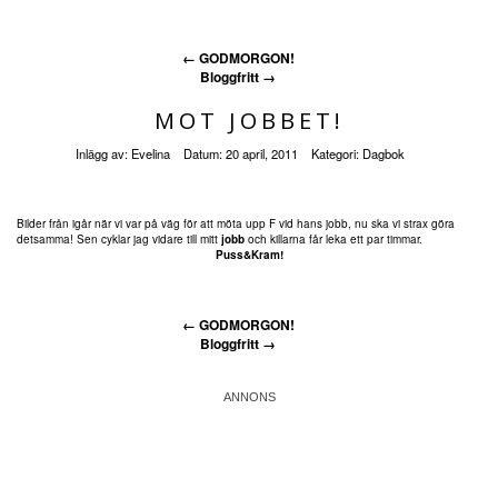
←
GODMORGON!
Bloggfritt
→
MOT JOBBET!
Inlägg av:
Evelina
Datum:
20 april, 2011
Kategori:
Dagbok
Bilder från igår när vi var på väg för att möta upp F vid hans jobb, nu ska vi strax göra
detsamma! Sen cyklar jag vidare till mitt
jobb
och killarna får leka ett par timmar.
Puss&Kram!
←
GODMORGON!
Bloggfritt
→