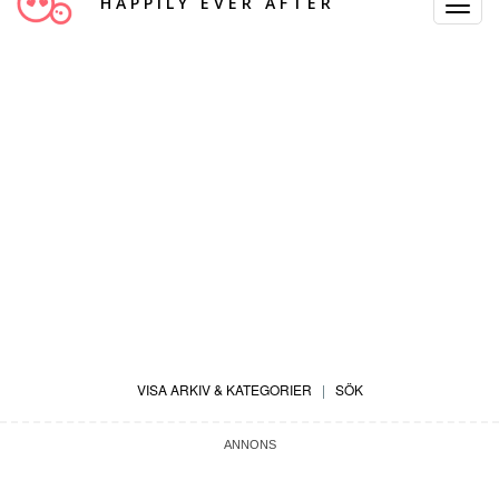
HAPPILY EVER AFTER
Toggle
Navigat
VISA ARKIV & KATEGORIER
|
SÖK