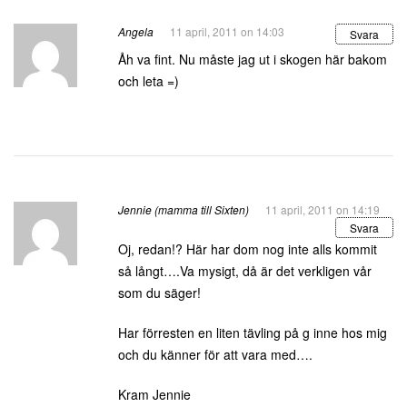
Angela
11 april, 2011 on 14:03
Svara
Åh va fint. Nu måste jag ut i skogen här bakom
och leta =)
Jennie (mamma till Sixten)
11 april, 2011 on 14:19
Svara
Oj, redan!? Här har dom nog inte alls kommit
så långt….Va mysigt, då är det verkligen vår
som du säger!
Har förresten en liten tävling på g inne hos mig
och du känner för att vara med….
Kram Jennie