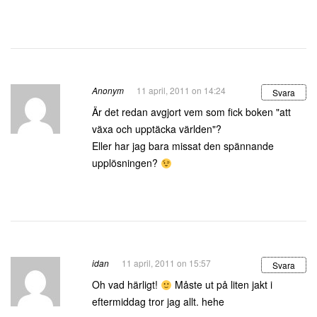
Anonym
11 april, 2011 on 14:24
Svara
Är det redan avgjort vem som fick boken "att
växa och upptäcka världen"?
Eller har jag bara missat den spännande
upplösningen?
idan
11 april, 2011 on 15:57
Svara
Oh vad härligt!
Måste ut på liten jakt i
eftermiddag tror jag allt. hehe