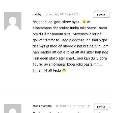
gabby
7 januari, 2011 on 23:38
Svara
hej det e jag igen, skrev nyss..
ät
tillsammans det brukar funka mkt bättre.. samt
om du låter honom sitta i vuxenstol eller på
golvet framför tv.. lägg plockmat i en skål o gör
det mysigt med en kudde o ngt bra på tv:n.. om
han märker att det e roligt att äta sitter han nog
i sin egen stol o äter snart.. sen kan du ju göra
figurer av smörgåsar köpa rolig pasta mm..
finns mkt att testa
Isaks mamma
8 januari, 2011 on 00:12
Svara