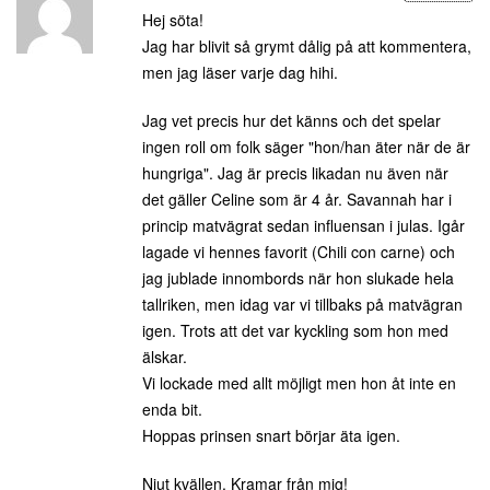
Hej söta!
Jag har blivit så grymt dålig på att kommentera,
men jag läser varje dag hihi.
Jag vet precis hur det känns och det spelar
ingen roll om folk säger "hon/han äter när de är
hungriga". Jag är precis likadan nu även när
det gäller Celine som är 4 år. Savannah har i
princip matvägrat sedan influensan i julas. Igår
lagade vi hennes favorit (Chili con carne) och
jag jublade innombords när hon slukade hela
tallriken, men idag var vi tillbaks på matvägran
igen. Trots att det var kyckling som hon med
älskar.
Vi lockade med allt möjligt men hon åt inte en
enda bit.
Hoppas prinsen snart börjar äta igen.
Njut kvällen. Kramar från mig!