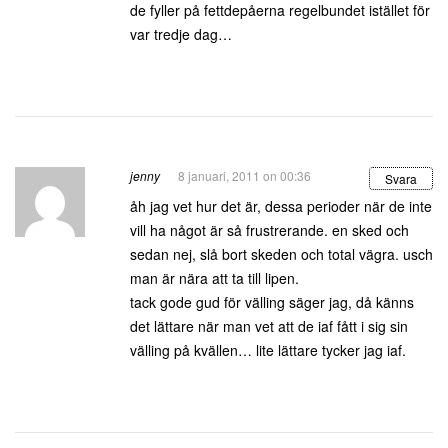
de fyller på fettdepåerna regelbundet istället för
var tredje dag…
jenny
8 januari, 2011 on 00:36
Svara
åh jag vet hur det är, dessa perioder när de inte
vill ha något är så frustrerande. en sked och
sedan nej, slå bort skeden och total vägra. usch
man är nära att ta till lipen.
tack gode gud för välling säger jag, då känns
det lättare när man vet att de iaf fått i sig sin
välling på kvällen… lite lättare tycker jag iaf.