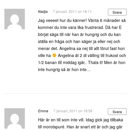
Nadja
7 januari, 2011 on 18:11
Svara
Jag veeeet hur du känner! Vänta 6 månader så
kommer du inte vara lika frustrerad. Då har E
börjat sägs till när han är hungrig och du kan
ställa en fråga och han säger ja eller nej och
menar det. Angelina sa nej till allt förut fast hon
ville ha
Angelina åt 2 dl välling till frukost och
1/2 banan till middag igår.. Thats it! Men är hon
inte hungrig så är hon inte…
Emma
7 januari, 2011 on 18:58
Svara
Här är en till som inte vill. Idag gick jag tillbaka
till morotspuré. Han är snart ett år och jag går