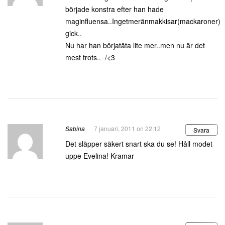
började konstra efter han hade
maginfluensa..Ingetmeränmakkisar(mackaroner)
gick..
Nu har han börjatäta lite mer..men nu är det
mest trots..=/<3
Sabina
7 januari, 2011 on 22:12
Svara
Det släpper säkert snart ska du se! Håll modet
uppe Evelina! Kramar