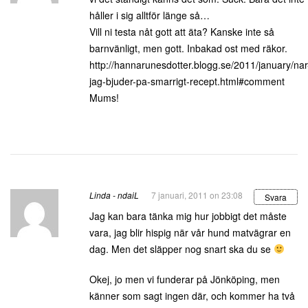
håller i sig alltför länge så…
Vill ni testa nåt gott att äta? Kanske inte så
barnvänligt, men gott. Inbakad ost med räkor.
http://hannarunesdotter.blogg.se/2011/january/nar
jag-bjuder-pa-smarrigt-recept.html#comment
Mums!
Linda - ndaiL
7 januari, 2011 on 23:08
Svara
Jag kan bara tänka mig hur jobbigt det måste
vara, jag blir hispig när vår hund matvägrar en
dag. Men det släpper nog snart ska du se
Okej, jo men vi funderar på Jönköping, men
känner som sagt ingen där, och kommer ha två