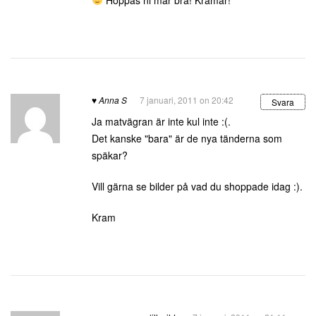
Hoppas ni mår bra! Kramar!
♥ Anna S
7 januari, 2011 on 20:42
Svara
Ja matvägran är inte kul inte :(.
Det kanske "bara" är de nya tänderna som
späkar?
Vill gärna se bilder på vad du shoppade idag :).
Kram