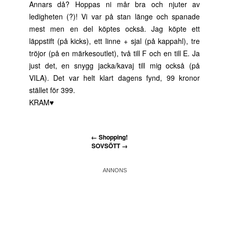
Annars då? Hoppas ni mår bra och njuter av
ledigheten (?)! Vi var på stan länge och spanade
mest men en del köptes också. Jag köpte ett
läppstift (på kicks), ett linne + sjal (på kappahl), tre
tröjor (på en märkesoutlet), två till F och en till E. Ja
just det, en snygg jacka/kavaj till mig också (på
VILA). Det var helt klart dagens fynd, 99 kronor
stället för 399.
KRAM♥
←
Shopping!
SOVSÖTT
→