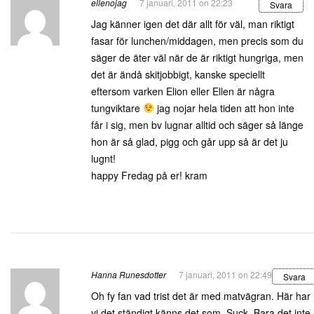
ellenojag
7 januari, 2011 on 22:23
Svara
Jag känner igen det där allt för väl, man riktigt
fasar för lunchen/middagen, men precis som du
säger de äter väl när de är riktigt hungriga, men
det är ändå skitjobbigt, kanske speciellt
eftersom varken Elion eller Ellen är några
tungviktare
jag nojar hela tiden att hon inte
får i sig, men bv lugnar alltid och säger så länge
hon är så glad, pigg och går upp så är det ju
lugnt!
happy Fredag på er! kram
Hanna Runesdotter
7 januari, 2011 on 22:49
Svara
Oh fy fan vad trist det är med matvägran. Här har
vi det ständigt känns det som. Suck. Bara det inte