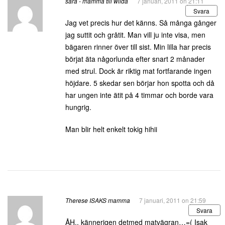
sara - mamma till wilda
7 januari, 2011 on 21:11
Svara
Jag vet precis hur det känns. Så många gånger
jag suttit och gråtit. Man vill ju inte visa, men
bägaren rinner över till sist. Min lilla har precis
börjat äta någorlunda efter snart 2 månader
med strul. Dock är riktig mat fortfarande ingen
höjdare. 5 skedar sen börjar hon spotta och då
har ungen inte ätit på 4 timmar och borde vara
hungrig.
Man blir helt enkelt tokig hihii
Therese ISAKS mamma
7 januari, 2011 on 21:59
Svara
ÅH.. kännerigen detmed matvägran…=( Isak