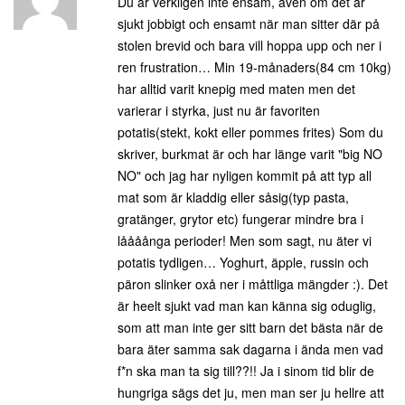
Du är verkligen inte ensam, även om det är
sjukt jobbigt och ensamt när man sitter där på
stolen brevid och bara vill hoppa upp och ner i
ren frustration… Min 19-månaders(84 cm 10kg)
har alltid varit knepig med maten men det
varierar i styrka, just nu är favoriten
potatis(stekt, kokt eller pommes frites) Som du
skriver, burkmat är och har länge varit "big NO
NO" och jag har nyligen kommit på att typ all
mat som är kladdig eller såsig(typ pasta,
gratänger, grytor etc) fungerar mindre bra i
låååånga perioder! Men som sagt, nu äter vi
potatis tydligen… Yoghurt, äpple, russin och
päron slinker oxå ner i måttliga mängder :). Det
är heelt sjukt vad man kan känna sig oduglig,
som att man inte ger sitt barn det bästa när de
bara äter samma sak dagarna i ända men vad
f*n ska man ta sig till??!! Ja i sinom tid blir de
hungriga sägs det ju, men man ser ju hellre att