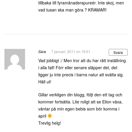
tillbaka till fyramånaderspureér. Inte skoj, men
vad tusan ska man göra ? KRAMAR!
Sara
7 januari, 2011 on 19:01
Svara
Vad jobbigt :/ Men tror att du har rätt inställning
i alla fall! Förr eller senare släpper det, det
ligger ju inte precis i barns natur att svälta sig.
Håll ut!
Gillar verkligen din blogg, följt den ett tag och
kommer fortsätta. Lite roligt att se Elion växa,
väntar på min egen bebis som bör komma i
april
Trevlig helg!