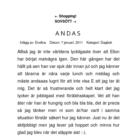
←
Shopping!
SOVSÖTT
→
ANDAS
Inlägg av:
Evelina
Datum:
7 januari, 2011
Kategori:
Dagbok
Alltså jag är inte världens lyckligaste över att Elion
har börjat matvägra igen. Den här gången har det
hållt på sen han var sjuk där innan jul och jag känner
att tårarna är nära varje lunch och middag och
måste andaaas lugnt för att inte visa E att jag tar åt
mig. Det är så frustrerande och helt klart det jag
tycker är jobbigast med föräldraskapet. Vet att han
äter när han är hungrig och bla bla bla, det är precis
så jag tänker men ni som är/har varit i samma
situation förstår säkert hur jag känner. Just nu är det
skitjobbigt men jag lever på hoppet och minns hur
glad jag blev när det släppte sist :-).