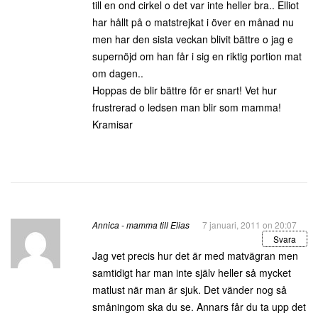
till en ond cirkel o det var inte heller bra.. Elliot
har hållt på o matstrejkat i över en månad nu
men har den sista veckan blivit bättre o jag e
supernöjd om han får i sig en riktig portion mat
om dagen..
Hoppas de blir bättre för er snart! Vet hur
frustrerad o ledsen man blir som mamma!
Kramisar
Annica - mamma till Elias
7 januari, 2011 on 20:07
Svara
Jag vet precis hur det är med matvägran men
samtidigt har man inte själv heller så mycket
matlust när man är sjuk. Det vänder nog så
småningom ska du se. Annars får du ta upp det