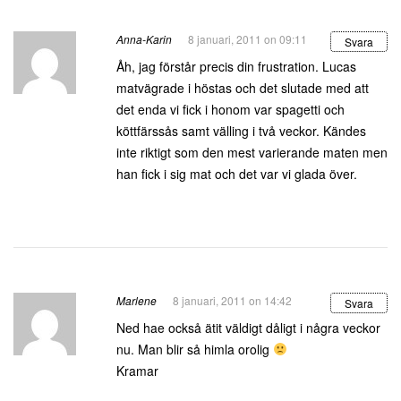
Anna-Karin
8 januari, 2011 on 09:11
Svara
Åh, jag förstår precis din frustration. Lucas
matvägrade i höstas och det slutade med att
det enda vi fick i honom var spagetti och
köttfärssås samt välling i två veckor. Kändes
inte riktigt som den mest varierande maten men
han fick i sig mat och det var vi glada över.
Marlene
8 januari, 2011 on 14:42
Svara
Ned hae också ätit väldigt dåligt i några veckor
nu. Man blir så himla orolig
Kramar