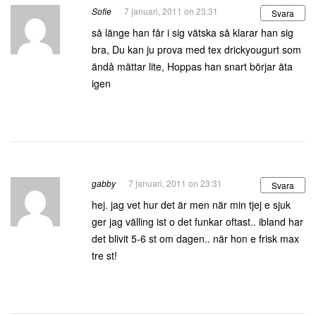
Sofie
7 januari, 2011 on 23:31
Svara
så länge han får i sig vätska så klarar han sig
bra, Du kan ju prova med tex drickyougurt som
ändå mättar lite, Hoppas han snart börjar äta
igen
gabby
7 januari, 2011 on 23:31
Svara
hej. jag vet hur det är men när min tjej e sjuk
ger jag välling ist o det funkar oftast.. ibland har
det blivit 5-6 st om dagen.. när hon e frisk max
tre st!