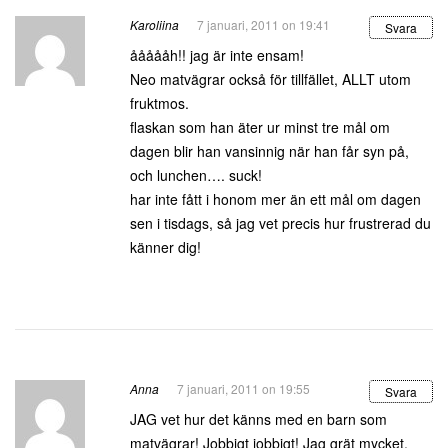
Karoliina
7 januari, 2011 on 19:41
Svara
åååååh!! jag är inte ensam!
Neo matvägrar också för tillfället, ALLT utom
fruktmos.
flaskan som han äter ur minst tre mål om
dagen blir han vansinnig när han får syn på,
och lunchen…. suck!
har inte fått i honom mer än ett mål om dagen
sen i tisdags, så jag vet precis hur frustrerad du
känner dig!
Anna
7 januari, 2011 on 19:55
Svara
JAG vet hur det känns med en barn som
matvägrar! Jobbigt jobbigt! Jag grät mycket,