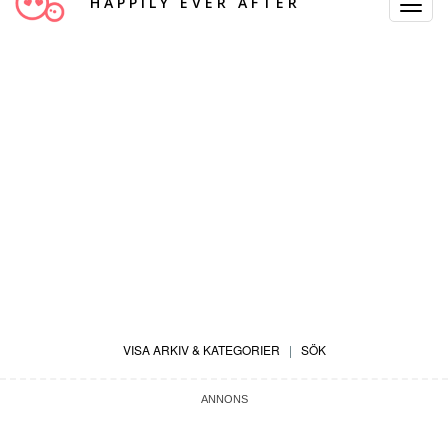
HAPPILY EVER AFTER
Toggle
Navigat
VISA ARKIV & KATEGORIER
|
SÖK