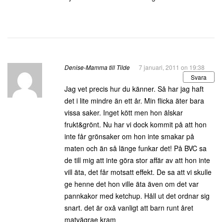
Denise-Mamma till Tilde
7 januari, 2011 on 19:38
Svara
Jag vet precis hur du känner. Så har jag haft
det i lite mindre än ett år. Min flicka äter bara
vissa saker. Inget kött men hon älskar
frukt&grönt. Nu har vi dock kommit på att hon
inte får grönsaker om hon inte smakar på
maten och än så länge funkar det! På BVC sa
de till mig att inte göra stor affär av att hon inte
vill äta, det får motsatt effekt. De sa att vi skulle
ge henne det hon ville äta även om det var
pannkakor med ketchup. Håll ut det ordnar sig
snart. det är oxå vanligt att barn runt året
matvägrae kram