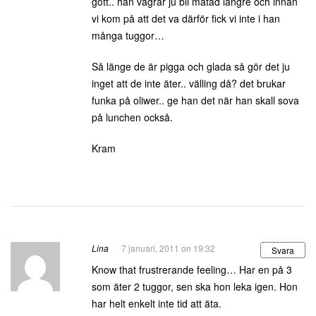
gott.. han vägrar ju bli matad längre och innan
vi kom på att det va därför fick vi inte i han
många tuggor…
Så länge de är pigga och glada så gör det ju
inget att de inte äter.. välling då? det brukar
funka på oliwer.. ge han det när han skall sova
på lunchen också.
Kram
Lina
7 januari, 2011 on 19:32
Svara
Know that frustrerande feeling… Har en på 3
som äter 2 tuggor, sen ska hon leka igen. Hon
har helt enkelt inte tid att äta.