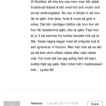
Vi försöker att inte bry oss men man blir sååå
frustrerad ibland & kör med hot och mutor och
annat verkningslöst. Nu har vi börjat m att hon
får ta själv. Inte tjata, hota & muta så gott vi
orkar. Det blir nämligen bättre när hon tror att
hon får bestämma själv, dvs ta själv. Fast hon
är ju 3 så samma trix funkar kanske inte på er
lilla. Testa några dagar med att erbjuda mat &
sen ignorerar ni honom. Äter han inte så va det
så då äter dom oftast nästa eller näst nästa
mål. För trots allt har jag aldrig hört ett barn
svälta ihjäl sig själv. Klen tröst mitt i matstressen
iofs… Lycka till!
Rebecca
7 januari, 2011 on 19:36
Svara