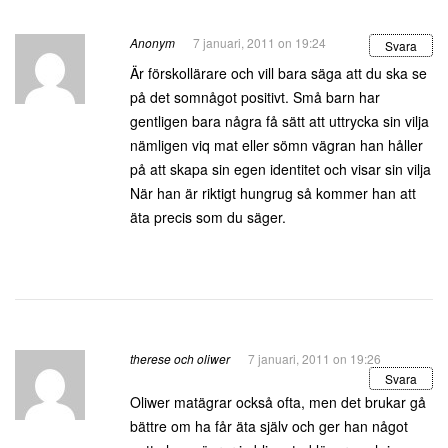
Anonym
7 januari, 2011 on 19:24
Svara
Är förskollärare och vill bara säga att du ska se
på det somnågot positivt. Små barn har
gentligen bara några få sätt att uttrycka sin vilja
nämligen viq mat eller sömn vägran han håller
på att skapa sin egen identitet och visar sin vilja
När han är riktigt hungrug så kommer han att
äta precis som du säger.
therese och oliwer
7 januari, 2011 on 19:26
Svara
Oliwer matägrar också ofta, men det brukar gå
bättre om ha får äta själv och ger han något